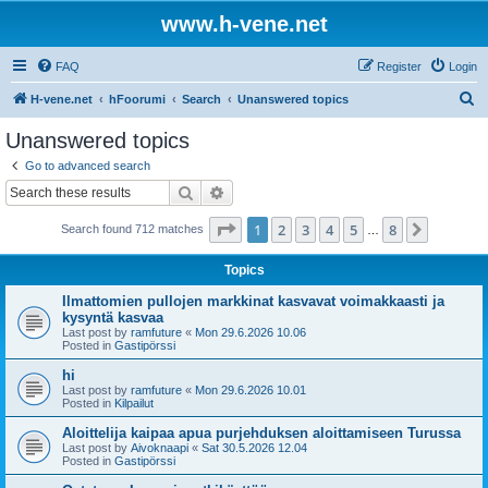
www.h-vene.net
FAQ
Register
Login
S
H-vene.net
hFoorumi
Search
Unanswered topics
e
Unanswered topics
a
Go to advanced search
r
Search
Advanced search
c
Page
1
of
8
1
2
3
4
5
8
Next
Search found 712 matches
h
…
Topics
Ilmattomien pullojen markkinat kasvavat voimakkaasti ja
kysyntä kasvaa
Last post by
ramfuture
«
Mon 29.6.2026 10.06
Posted in
Gastipörssi
hi
Last post by
ramfuture
«
Mon 29.6.2026 10.01
Posted in
Kilpailut
Aloittelija kaipaa apua purjehduksen aloittamiseen Turussa
Last post by
Aivoknaapi
«
Sat 30.5.2026 12.04
Posted in
Gastipörssi