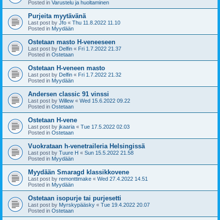
Posted in
Varustelu ja huoltaminen
Purjeita myytävänä
Last post by
Jfo
«
Thu 11.8.2022 11.10
Posted in
Myydään
Ostetaan masto H-veneeseen
Last post by
Delfin
«
Fri 1.7.2022 21.37
Posted in
Ostetaan
Ostetaan H-veneen masto
Last post by
Delfin
«
Fri 1.7.2022 21.32
Posted in
Myydään
Andersen classic 91 vinssi
Last post by
Willew
«
Wed 15.6.2022 09.22
Posted in
Ostetaan
Ostetaan H-vene
Last post by
jkaaria
«
Tue 17.5.2022 02.03
Posted in
Ostetaan
Vuokrataan h-venetraileria Helsingissä
Last post by
Tuure H
«
Sun 15.5.2022 21.58
Posted in
Myydään
Myydään Smaragd klassikkovene
Last post by
remonttimake
«
Wed 27.4.2022 14.51
Posted in
Myydään
Ostetaan isopurje tai purjesetti
Last post by
Myrskypääsky
«
Tue 19.4.2022 20.07
Posted in
Ostetaan