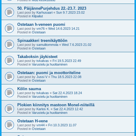
50. PäijännePurjehdus 22.-23.7. 2023
Last post by
Karhusaari
«
Sun 9.7.2023 23.02
Posted in
Kilpailut
Ostetaan h-veneen puomi
Last post by
vm76
«
Wed 14.6.2023 14.21
Posted in
Ostetaan
Spinaakkeri treenikäyttöön
Last post by
samulitommola
«
Wed 7.6.2023 21.02
Posted in
Ostetaan
Takaboksin jäykisteet
Last post by
tvkalvas
«
Fri 19.5.2023 22.49
Posted in
Varustelu ja huoltaminen
Ostetaan: puomi ja moottoriteline
Last post by
Jussi V
«
Thu 18.5.2023 22.08
Posted in
Ostetaan
Kölin sauma
Last post by
tvkalvas
«
Sat 22.4.2023 18.24
Posted in
Varustelu ja huoltaminen
Plokien kiinnitys mastoon Monel-niiteillä
Last post by
Karlos K.
«
Sat 22.4.2023 12.42
Posted in
Varustelu ja huoltaminen
Ostetaan H-vene
Last post by
vm44
«
Fri 10.3.2023 11.07
Posted in
Ostetaan