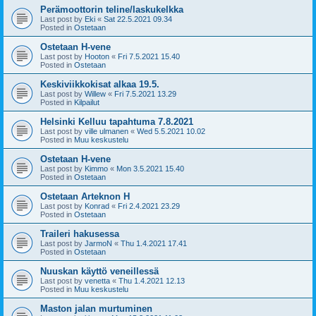
Perämoottorin teline/laskukelkka
Last post by
Eki
«
Sat 22.5.2021 09.34
Posted in
Ostetaan
Ostetaan H-vene
Last post by
Hooton
«
Fri 7.5.2021 15.40
Posted in
Ostetaan
Keskiviikkokisat alkaa 19.5.
Last post by
Willew
«
Fri 7.5.2021 13.29
Posted in
Kilpailut
Helsinki Kelluu tapahtuma 7.8.2021
Last post by
ville ulmanen
«
Wed 5.5.2021 10.02
Posted in
Muu keskustelu
Ostetaan H-vene
Last post by
Kimmo
«
Mon 3.5.2021 15.40
Posted in
Ostetaan
Ostetaan Arteknon H
Last post by
Konrad
«
Fri 2.4.2021 23.29
Posted in
Ostetaan
Traileri hakusessa
Last post by
JarmoN
«
Thu 1.4.2021 17.41
Posted in
Ostetaan
Nuuskan käyttö veneillessä
Last post by
venetta
«
Thu 1.4.2021 12.13
Posted in
Muu keskustelu
Maston jalan murtuminen