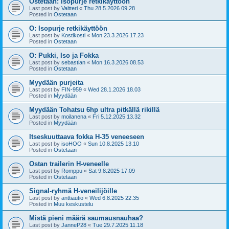
Ostetaan: Isopurje retkikäyttöön
Last post by
Valtteri
«
Thu 28.5.2026 09.28
Posted in
Ostetaan
O: Isopurje retkikäyttöön
Last post by
Kostikosti
«
Mon 23.3.2026 17.23
Posted in
Ostetaan
O: Pukki, Iso ja Fokka
Last post by
sebastian
«
Mon 16.3.2026 08.53
Posted in
Ostetaan
Myydään purjeita
Last post by
FIN-959
«
Wed 28.1.2026 18.03
Posted in
Myydään
Myydään Tohatsu 6hp ultra pitkällä rikillä
Last post by
moilanena
«
Fri 5.12.2025 13.32
Posted in
Myydään
Itseskuuttaava fokka H-35 veneeseen
Last post by
isoHOO
«
Sun 10.8.2025 13.10
Posted in
Ostetaan
Ostan trailerin H-veneelle
Last post by
Romppu
«
Sat 9.8.2025 17.09
Posted in
Ostetaan
Signal-ryhmä H-veneilijöille
Last post by
anttiautio
«
Wed 6.8.2025 22.35
Posted in
Muu keskustelu
Mistä pieni määrä saumausnauhaa?
Last post by
JanneP28
«
Tue 29.7.2025 11.18