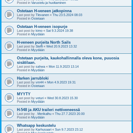
Posted in
Varustelu ja huoltaminen
Ostetaan H-veneen jatkopinna
Last post by
Tlevanen
«
Thu 23.5.2024 08.03
Posted in
Ostetaan
Ostetaan H-veneen isopurje
Last post by
kimo
«
Sat 9.3.2024 19.38
Posted in
Myydään
H-veneen purjeita North Sails
Last post by
Steffi
«
Wed 20.9.2023 13.32
Posted in
Myydään
Ostetaan purjeita, kaukohallinnalla oleva kone, puuosia
sisätilaan.
Last post by
sahwa
«
Mon 11.9.2023 13.14
Posted in
Myydään
Harken jarrubloki
Last post by
vm44
«
Mon 4.9.2023 19.31
Posted in
Ostetaan
MYYTY
Last post by
veturi
«
Wed 30.8.2023 15.30
Posted in
Myydään
H-548 ja AKU traileri nettiveneessä
Last post by
. Merikalhu
«
Thu 27.7.2023 20.00
Posted in
Myydään
Whatsapp keskustelu
Last post by
Karhusaari
«
Sun 9.7.2023 23.12
Posted in
Muu keskustelu