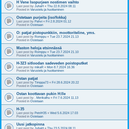
H Vene Isopurjeen nostimen vaihto
Last post by
JuhaH
«
Thu 22.8.2024 08.11
Posted in
Varustelu ja huoltaminen
Ostetaan purjeita (iso/fokka)
Last post by
Pahvi
«
Fri 2.8.2024 01.12
Posted in
Ostetaan
O: patjat pistopunkkiin, moottoriteline, yms.
Last post by
Romppu
«
Tue 23.7.2024 21.13
Posted in
Ostetaan
Maston heloja etsinnässä
Last post by
Romppu
«
Tue 23.7.2024 21.10
Posted in
Varustelu ja huoltaminen
H-323 sitloodan sadeveden poistoputket
Last post by
mikaR
«
Mon 8.7.2024 16.36
Posted in
Varustelu ja huoltaminen
Ostan patjat
Last post by
Timppa73
«
Fri 28.6.2024 20.22
Posted in
Ostetaan
Ostan koottavan pukin H:lle
Last post by
. Merikalhu
«
Fri 7.6.2024 11.13
Posted in
Ostetaan
H-35
Last post by
PetriH35
«
Wed 5.6.2024 17.03
Posted in
Ostetaan
Uusi jatkopinna
Last post by
JuhaH
«
Thu 23.5.2024 08.11