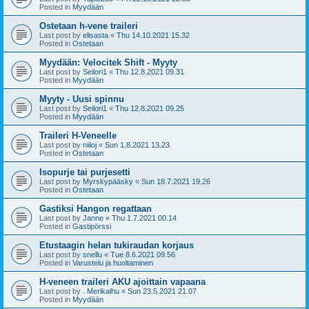
Posted in
Myydään
Ostetaan h-vene traileri
Last post by
elisasta
«
Thu 14.10.2021 15.32
Posted in
Ostetaan
Myydään: Velocitek Shift - Myyty
Last post by
Seilori1
«
Thu 12.8.2021 09.31
Posted in
Myydään
Myyty - Uusi spinnu
Last post by
Seilori1
«
Thu 12.8.2021 09.25
Posted in
Myydään
Traileri H-Veneelle
Last post by
niiloj
«
Sun 1.8.2021 13.23
Posted in
Ostetaan
Isopurje tai purjesetti
Last post by
Myrskypääsky
«
Sun 18.7.2021 19.26
Posted in
Ostetaan
Gastiksi Hangon regattaan
Last post by
Janne
«
Thu 1.7.2021 00.14
Posted in
Gastipörssi
Etustaagin helan tukiraudan korjaus
Last post by
snellu
«
Tue 8.6.2021 09.56
Posted in
Varustelu ja huoltaminen
H-veneen traileri AKU ajoittain vapaana
Last post by
. Merikalhu
«
Sun 23.5.2021 21.07
Posted in
Myydään