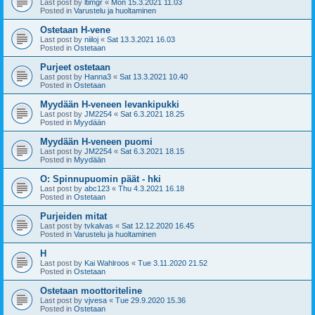
Last post by
ltimgr
«
Mon 15.3.2021 11.03
Posted in
Varustelu ja huoltaminen
Ostetaan H-vene
Last post by
niiloj
«
Sat 13.3.2021 16.03
Posted in
Ostetaan
Purjeet ostetaan
Last post by
Hanna3
«
Sat 13.3.2021 10.40
Posted in
Ostetaan
Myydään H-veneen levankipukki
Last post by
JM2254
«
Sat 6.3.2021 18.25
Posted in
Myydään
Myydään H-veneen puomi
Last post by
JM2254
«
Sat 6.3.2021 18.15
Posted in
Myydään
O: Spinnupuomin päät - hki
Last post by
abc123
«
Thu 4.3.2021 16.18
Posted in
Ostetaan
Purjeiden mitat
Last post by
tvkalvas
«
Sat 12.12.2020 16.45
Posted in
Varustelu ja huoltaminen
H
Last post by
Kai Wahlroos
«
Tue 3.11.2020 21.52
Posted in
Ostetaan
Ostetaan moottoriteline
Last post by
vjvesa
«
Tue 29.9.2020 15.36
Posted in
Ostetaan