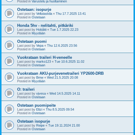
Posted in
Varustelu ja huoltaminen
Ostetaan: isopurje
Last post by
Vellutaskila
«
Thu 17.7.2025 13.41
Posted in
Ostetaan
Honda 5hv - nelitahti, pitkäriki
Last post by
Hobåtti
«
Tue 1.7.2025 22.23
Posted in
Myydään
Ostetaan puomi
Last post by
Vepa
«
Thu 12.6.2025 23.56
Posted in
Ostetaan
Vuokrataan traileri H-veneelle
Last post by
marko123
«
Tue 10.6.2025 11.02
Posted in
Ostetaan
Vuokrataan AKU-purjevenetraileri YP2600-DRB
Last post by
Bmw
«
Wed 21.5.2025 20.08
Posted in
Myydään
O: traileri
Last post by
vjvesa
«
Wed 14.5.2025 14.11
Posted in
Ostetaan
Ostetaan puomipeite
Last post by
Eltzi
«
Thu 8.5.2025 09.54
Posted in
Ostetaan
Ostetaan isopurje
Last post by
Reipe
«
Tue 19.11.2024 21.00
Posted in
Ostetaan