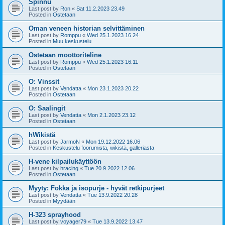
Spinnu
Last post by
Ron
«
Sat 11.2.2023 23.49
Posted in
Ostetaan
Oman veneen historian selvittäminen
Last post by
Romppu
«
Wed 25.1.2023 16.24
Posted in
Muu keskustelu
Ostetaan moottoriteline
Last post by
Romppu
«
Wed 25.1.2023 16.11
Posted in
Ostetaan
O: Vinssit
Last post by
Vendatta
«
Mon 23.1.2023 20.22
Posted in
Ostetaan
O: Saalingit
Last post by
Vendatta
«
Mon 2.1.2023 23.12
Posted in
Ostetaan
hWikistä
Last post by
JarmoN
«
Mon 19.12.2022 16.06
Posted in
Keskustelu foorumista, wikistä, galleriasta
H-vene kilpailukäyttöön
Last post by
hracing
«
Tue 20.9.2022 12.06
Posted in
Ostetaan
Myyty: Fokka ja isopurje - hyvät retkipurjeet
Last post by
Vendatta
«
Tue 13.9.2022 20.28
Posted in
Myydään
H-323 sprayhood
Last post by
voyager79
«
Tue 13.9.2022 13.47