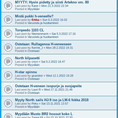
MYYTY: Hyvin pidetty ja siisti Artekno vm. 80
Last post by
Kane
«
Mon 21.3.2022 22.34
Posted in
Myydään
Mistä pukki h-veneelle?
Last post by
Erkka
«
Sun 6.3.2022 16.02
Posted in
Varustelu ja huoltaminen
Torqeedo 1103 CL
Last post by
Niemenmarin
«
Sat 5.3.2022 17.16
Posted in
Varustelu ja huoltaminen
Ostetaan: Rullagenoa H-veneeseen
Last post by
Kermit_J
«
Mon 28.2.2022 19.31
Posted in
Ostetaan
North kilpasetti
Last post by
cricri
«
Sat 5.2.2022 16.47
Posted in
Myydään
H-star spinnu
Last post by
gsandstr
«
Wed 12.1.2022 19.28
Posted in
Ostetaan
Ostetaan H-veneen isopurje ja suojapeite
Last post by
Lauri R
«
Wed 17.11.2021 21.46
Posted in
Ostetaan
Myyty North sails HJ-9 iso ja LM-6 fokka 2018
Last post by
Peku
«
Sat 13.11.2021 13.57
Posted in
Myydään
Myydään Musto BR2 housut koko L
Last post by
TapioL65
«
Fri 22.10.2021 22.55