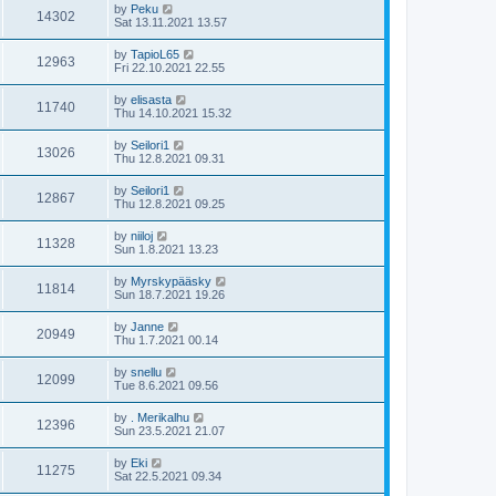
by
Peku
14302
Sat 13.11.2021 13.57
by
TapioL65
12963
Fri 22.10.2021 22.55
by
elisasta
11740
Thu 14.10.2021 15.32
by
Seilori1
13026
Thu 12.8.2021 09.31
by
Seilori1
12867
Thu 12.8.2021 09.25
by
niiloj
11328
Sun 1.8.2021 13.23
by
Myrskypääsky
11814
Sun 18.7.2021 19.26
by
Janne
20949
Thu 1.7.2021 00.14
by
snellu
12099
Tue 8.6.2021 09.56
by
. Merikalhu
12396
Sun 23.5.2021 21.07
by
Eki
11275
Sat 22.5.2021 09.34