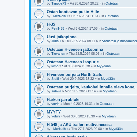
by
Timppa73
»
Fri 28.6.2024 20.22
» in
Ostetaan
Ostan koottavan pukin H:lle
by
. Merikalhu
»
Fri 7.6.2024 11.13
» in
Ostetaan
H-35
by
PetriH35
»
Wed 5.6.2024 17.03
» in
Ostetaan
Uusi jatkopinna
by
JuhaH
»
Thu 23.5.2024 08.11
» in
Varustelu ja huoltamine
Ostetaan H-veneen jatkopinna
by
Tlevanen
»
Thu 23.5.2024 08.03
» in
Ostetaan
Ostetaan H-veneen isopurje
by
kimo
»
Sat 9.3.2024 19.38
» in
Myydään
H-veneen purjeita North Sails
by
Steffi
»
Wed 20.9.2023 13.32
» in
Myydään
Ostetaan purjeita, kaukohallinnalla oleva kone, 
by
sahwa
»
Mon 11.9.2023 13.14
» in
Myydään
Harken jarrubloki
by
vm44
»
Mon 4.9.2023 19.31
» in
Ostetaan
MYYTY
by
veturi
»
Wed 30.8.2023 15.30
» in
Myydään
H-548 ja AKU traileri nettiveneessä
by
. Merikalhu
»
Thu 27.7.2023 20.00
» in
Myydään