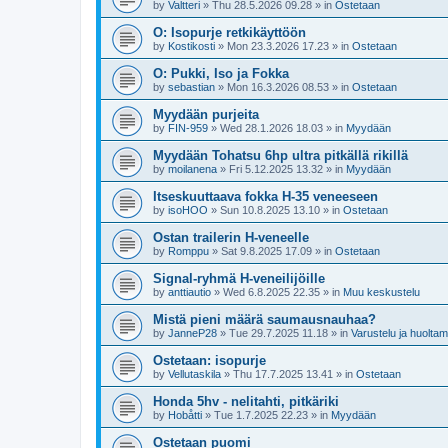
by
Valtteri
»
Thu 28.5.2026 09.28
» in
Ostetaan
O: Isopurje retkikäyttöön
by
Kostikosti
»
Mon 23.3.2026 17.23
» in
Ostetaan
O: Pukki, Iso ja Fokka
by
sebastian
»
Mon 16.3.2026 08.53
» in
Ostetaan
Myydään purjeita
by
FIN-959
»
Wed 28.1.2026 18.03
» in
Myydään
Myydään Tohatsu 6hp ultra pitkällä rikillä
by
moilanena
»
Fri 5.12.2025 13.32
» in
Myydään
Itseskuuttaava fokka H-35 veneeseen
by
isoHOO
»
Sun 10.8.2025 13.10
» in
Ostetaan
Ostan trailerin H-veneelle
by
Romppu
»
Sat 9.8.2025 17.09
» in
Ostetaan
Signal-ryhmä H-veneilijöille
by
anttiautio
»
Wed 6.8.2025 22.35
» in
Muu keskustelu
Mistä pieni määrä saumausnauhaa?
by
JanneP28
»
Tue 29.7.2025 11.18
» in
Varustelu ja huolta
Ostetaan: isopurje
by
Vellutaskila
»
Thu 17.7.2025 13.41
» in
Ostetaan
Honda 5hv - nelitahti, pitkäriki
by
Hobåtti
»
Tue 1.7.2025 22.23
» in
Myydään
Ostetaan puomi