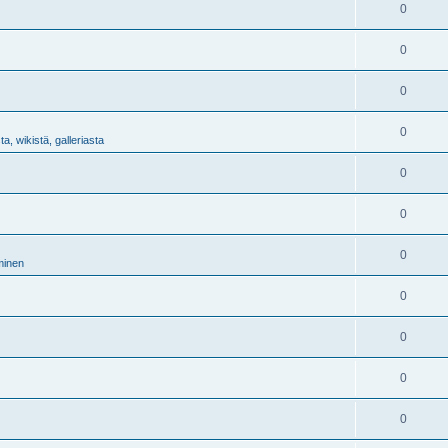
0
0
0
0
a, wikistä, galleriasta
0
0
0
minen
0
0
0
0