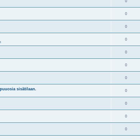
0
0
0
0
n
0
0
0
puuosia sisätilaan.
0
0
0
0