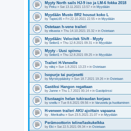
Myyty North sails HJ-9 iso ja LM-6 fokka 2018
by
Peku
»
Sat 13.11.2021 13.57
» in
Myydään
Myydään Musto BR2 housut koko L
by
TapioL65
»
Fri 22.10.2021 22.55
» in
Myydään
Ostetaan h-vene traileri
by
elisasta
»
Thu 14.10.2021 15.32
» in
Ostetaan
Myydään: Velocitek Shift - Myyty
by
Seilori1
»
Thu 12.8.2021 09.31
» in
Myydään
Myyty - Uusi spinnu
by
Seilori1
»
Thu 12.8.2021 09.25
» in
Myydään
Traileri H-Veneelle
by
niiloj
»
Sun 1.8.2021 13.23
» in
Ostetaan
Isopurje tai purjesetti
by
Myrskypääsky
»
Sun 18.7.2021 19.26
» in
Ostetaan
Gastiksi Hangon regattaan
by
Janne
»
Thu 1.7.2021 00.14
» in
Gastipörssi
Etustaagin helan tukiraudan korjaus
by
snellu
»
Tue 8.6.2021 09.56
» in
Varustelu ja huoltaminen
H-veneen traileri AKU ajoittain vapaana
by
. Merikalhu
»
Sun 23.5.2021 21.07
» in
Myydään
Perämoottorin teline/laskukelkka
by
Eki
»
Sat 22.5.2021 09.34
» in
Ostetaan