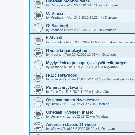
Ostetaan moottoriteline
by
Romppu
»
Wed 25.1.2023 16.11
» in
Ostetaan
O: Vinssit
by
Vendatta
»
Mon 23.1.2023 20.22
» in
Ostetaan
O: Saalingit
by
Vendatta
»
Mon 2.1.2023 23.12
» in
Ostetaan
hWikistä
by
JarmoN
»
Mon 19.12.2022 16.06
» in
Keskustelu foorumist
H-vene kilpailukäyttöön
by
hracing
»
Tue 20.9.2022 12.06
» in
Ostetaan
Myyty: Fokka ja isopurje - hyvät retkipurjeet
by
Vendatta
»
Tue 13.9.2022 20.28
» in
Myydään
H-323 sprayhood
by
voyager79
»
Tue 13.9.2022 13.47
» in
Varustelu ja huolta
Purjeita myytävänä
by
Jfo
»
Thu 11.8.2022 11.10
» in
Myydään
Ostetaan masto H-veneeseen
by
Delfin
»
Fri 1.7.2022 21.37
» in
Ostetaan
Ostetaan H-veneen masto
by
Delfin
»
Fri 1.7.2022 21.32
» in
Myydään
Andersen classic 91 vinssi
by
Willew
»
Wed 15.6.2022 09.22
» in
Ostetaan