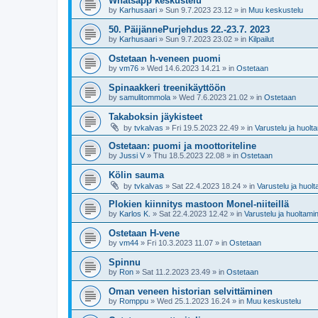
Whatsapp keskustelu
by
Karhusaari
»
Sun 9.7.2023 23.12
» in
Muu keskustelu
50. PäijännePurjehdus 22.-23.7. 2023
by
Karhusaari
»
Sun 9.7.2023 23.02
» in
Kilpailut
Ostetaan h-veneen puomi
by
vm76
»
Wed 14.6.2023 14.21
» in
Ostetaan
Spinaakkeri treenikäyttöön
by
samulitommola
»
Wed 7.6.2023 21.02
» in
Ostetaan
Takaboksin jäykisteet
by
tvkalvas
»
Fri 19.5.2023 22.49
» in
Varustelu ja huolt
Ostetaan: puomi ja moottoriteline
by
Jussi V
»
Thu 18.5.2023 22.08
» in
Ostetaan
Kölin sauma
by
tvkalvas
»
Sat 22.4.2023 18.24
» in
Varustelu ja huol
Plokien kiinnitys mastoon Monel-niiteillä
by
Karlos K.
»
Sat 22.4.2023 12.42
» in
Varustelu ja huoltami
Ostetaan H-vene
by
vm44
»
Fri 10.3.2023 11.07
» in
Ostetaan
Spinnu
by
Ron
»
Sat 11.2.2023 23.49
» in
Ostetaan
Oman veneen historian selvittäminen
by
Romppu
»
Wed 25.1.2023 16.24
» in
Muu keskustelu