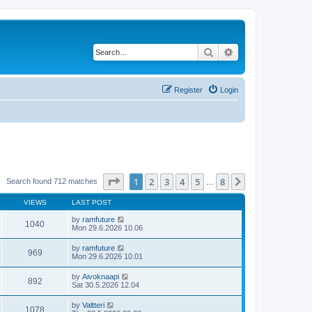
Search
Advanced search
Register
Login
Page
1
of
8
1
2
3
4
5
8
Next
Search found 712 matches
…
VIEWS
LAST POST
by
ramfuture
1040
Mon 29.6.2026 10.06
by
ramfuture
969
Mon 29.6.2026 10.01
by
Aivoknaapi
892
Sat 30.5.2026 12.04
by
Valtteri
1078