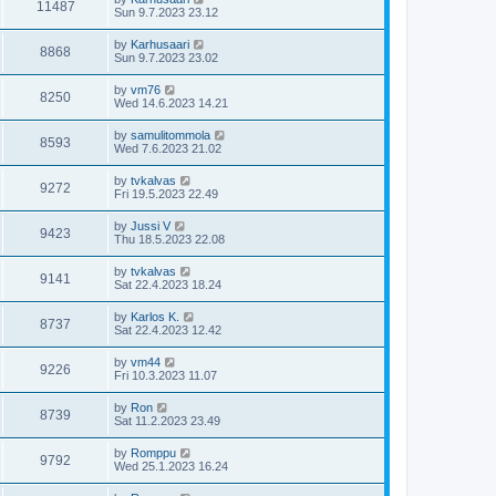
11487
Sun 9.7.2023 23.12
by
Karhusaari
8868
Sun 9.7.2023 23.02
by
vm76
8250
Wed 14.6.2023 14.21
by
samulitommola
8593
Wed 7.6.2023 21.02
by
tvkalvas
9272
Fri 19.5.2023 22.49
by
Jussi V
9423
Thu 18.5.2023 22.08
by
tvkalvas
9141
Sat 22.4.2023 18.24
by
Karlos K.
8737
Sat 22.4.2023 12.42
by
vm44
9226
Fri 10.3.2023 11.07
by
Ron
8739
Sat 11.2.2023 23.49
by
Romppu
9792
Wed 25.1.2023 16.24