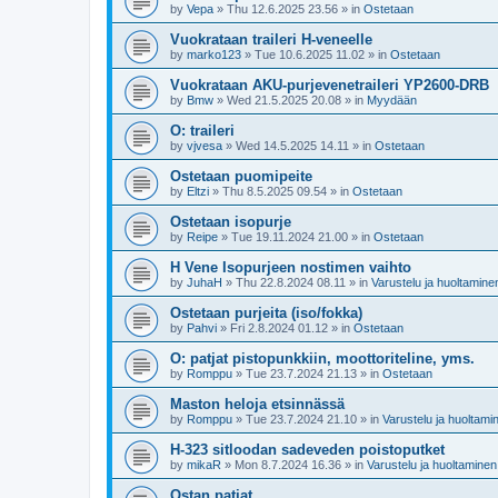
by
Vepa
»
Thu 12.6.2025 23.56
» in
Ostetaan
Vuokrataan traileri H-veneelle
by
marko123
»
Tue 10.6.2025 11.02
» in
Ostetaan
Vuokrataan AKU-purjevenetraileri YP2600-DRB
by
Bmw
»
Wed 21.5.2025 20.08
» in
Myydään
O: traileri
by
vjvesa
»
Wed 14.5.2025 14.11
» in
Ostetaan
Ostetaan puomipeite
by
Eltzi
»
Thu 8.5.2025 09.54
» in
Ostetaan
Ostetaan isopurje
by
Reipe
»
Tue 19.11.2024 21.00
» in
Ostetaan
H Vene Isopurjeen nostimen vaihto
by
JuhaH
»
Thu 22.8.2024 08.11
» in
Varustelu ja huoltamine
Ostetaan purjeita (iso/fokka)
by
Pahvi
»
Fri 2.8.2024 01.12
» in
Ostetaan
O: patjat pistopunkkiin, moottoriteline, yms.
by
Romppu
»
Tue 23.7.2024 21.13
» in
Ostetaan
Maston heloja etsinnässä
by
Romppu
»
Tue 23.7.2024 21.10
» in
Varustelu ja huoltami
H-323 sitloodan sadeveden poistoputket
by
mikaR
»
Mon 8.7.2024 16.36
» in
Varustelu ja huoltaminen
Ostan patjat