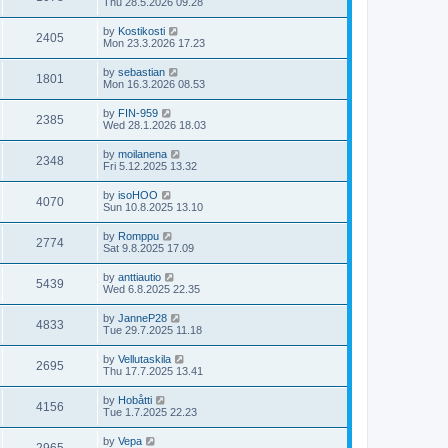
Thu 28.5.2026 09.28
by
Kostikosti
2405
Mon 23.3.2026 17.23
by
sebastian
1801
Mon 16.3.2026 08.53
by
FIN-959
2385
Wed 28.1.2026 18.03
by
moilanena
2348
Fri 5.12.2025 13.32
by
isoHOO
4070
Sun 10.8.2025 13.10
by
Romppu
2774
Sat 9.8.2025 17.09
by
anttiautio
5439
Wed 6.8.2025 22.35
by
JanneP28
4833
Tue 29.7.2025 11.18
by
Vellutaskila
2695
Thu 17.7.2025 13.41
by
Hobåtti
4156
Tue 1.7.2025 22.23
by
Vepa