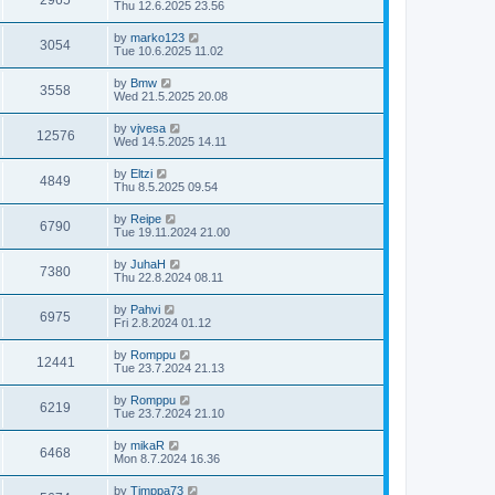
2965
Thu 12.6.2025 23.56
by
marko123
3054
Tue 10.6.2025 11.02
by
Bmw
3558
Wed 21.5.2025 20.08
by
vjvesa
12576
Wed 14.5.2025 14.11
by
Eltzi
4849
Thu 8.5.2025 09.54
by
Reipe
6790
Tue 19.11.2024 21.00
by
JuhaH
7380
Thu 22.8.2024 08.11
by
Pahvi
6975
Fri 2.8.2024 01.12
by
Romppu
12441
Tue 23.7.2024 21.13
by
Romppu
6219
Tue 23.7.2024 21.10
by
mikaR
6468
Mon 8.7.2024 16.36
by
Timppa73