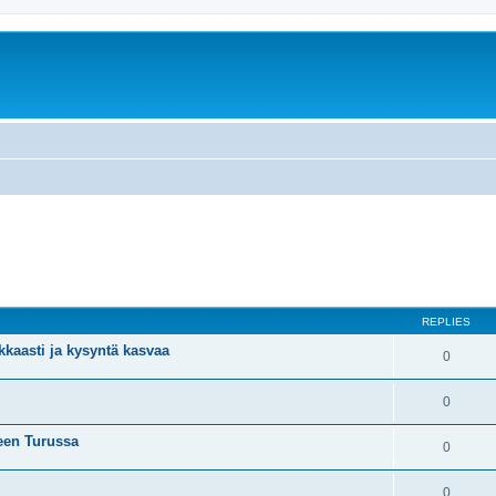
REPLIES
kaasti ja kysyntä kasvaa
0
0
seen Turussa
0
0