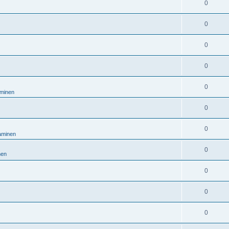
0
0
0
0
0
aminen
0
0
taminen
0
nen
0
0
0