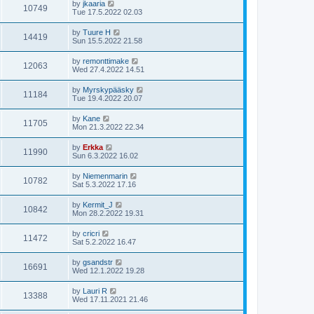
by
jkaaria
10749
Tue 17.5.2022 02.03
by
Tuure H
14419
Sun 15.5.2022 21.58
by
remonttimake
12063
Wed 27.4.2022 14.51
by
Myrskypääsky
11184
Tue 19.4.2022 20.07
by
Kane
11705
Mon 21.3.2022 22.34
by
Erkka
11990
Sun 6.3.2022 16.02
by
Niemenmarin
10782
Sat 5.3.2022 17.16
by
Kermit_J
10842
Mon 28.2.2022 19.31
by
cricri
11472
Sat 5.2.2022 16.47
by
gsandstr
16691
Wed 12.1.2022 19.28
by
Lauri R
13388
Wed 17.11.2021 21.46