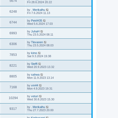
5674
Fri 28.6.2024 20.22
by
. Merikalhu
6248
Fri 7.6.2024 11.13
by
PetriH35
6744
Wed 5.6.2024 17.03
by
JuhaH
6993
Thu 23.5.2024 08.11
by
Tlevanen
6306
Thu 23.5.2024 08.03
by
kimo
7853
Sat 9.3.2024 19.38
by
Steffi
8221
Wed 20.9.2023 13.32
by
sahwa
8805
Mon 11.9.2023 13.14
by
vm44
7168
Mon 4.9.2023 19.31
by
veturi
10294
Wed 30.8.2023 15.30
by
. Merikalhu
9317
Thu 27.7.2023 20.00
by
Karhusaari