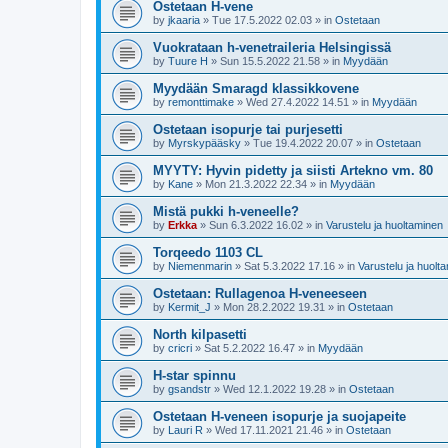
Ostetaan H-vene
by
jkaaria
»
Tue 17.5.2022 02.03
» in
Ostetaan
Vuokrataan h-venetraileria Helsingissä
by
Tuure H
»
Sun 15.5.2022 21.58
» in
Myydään
Myydään Smaragd klassikkovene
by
remonttimake
»
Wed 27.4.2022 14.51
» in
Myydään
Ostetaan isopurje tai purjesetti
by
Myrskypääsky
»
Tue 19.4.2022 20.07
» in
Ostetaan
MYYTY: Hyvin pidetty ja siisti Artekno vm. 80
by
Kane
»
Mon 21.3.2022 22.34
» in
Myydään
Mistä pukki h-veneelle?
by
Erkka
»
Sun 6.3.2022 16.02
» in
Varustelu ja huoltaminen
Torqeedo 1103 CL
by
Niemenmarin
»
Sat 5.3.2022 17.16
» in
Varustelu ja huolt
Ostetaan: Rullagenoa H-veneeseen
by
Kermit_J
»
Mon 28.2.2022 19.31
» in
Ostetaan
North kilpasetti
by
cricri
»
Sat 5.2.2022 16.47
» in
Myydään
H-star spinnu
by
gsandstr
»
Wed 12.1.2022 19.28
» in
Ostetaan
Ostetaan H-veneen isopurje ja suojapeite
by
Lauri R
»
Wed 17.11.2021 21.46
» in
Ostetaan