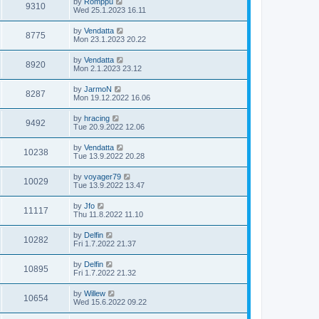
by
Romppu
9310
Wed 25.1.2023 16.11
by
Vendatta
8775
Mon 23.1.2023 20.22
by
Vendatta
8920
Mon 2.1.2023 23.12
by
JarmoN
8287
Mon 19.12.2022 16.06
by
hracing
9492
Tue 20.9.2022 12.06
by
Vendatta
10238
Tue 13.9.2022 20.28
by
voyager79
10029
Tue 13.9.2022 13.47
by
Jfo
11117
Thu 11.8.2022 11.10
by
Delfin
10282
Fri 1.7.2022 21.37
by
Delfin
10895
Fri 1.7.2022 21.32
by
Willew
10654
Wed 15.6.2022 09.22