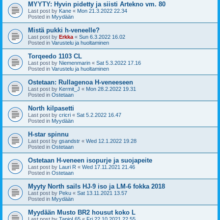
MYYTY: Hyvin pidetty ja siisti Artekno vm. 80
Last post by
Kane
«
Mon 21.3.2022 22.34
Posted in
Myydään
Mistä pukki h-veneelle?
Last post by
Erkka
«
Sun 6.3.2022 16.02
Posted in
Varustelu ja huoltaminen
Torqeedo 1103 CL
Last post by
Niemenmarin
«
Sat 5.3.2022 17.16
Posted in
Varustelu ja huoltaminen
Ostetaan: Rullagenoa H-veneeseen
Last post by
Kermit_J
«
Mon 28.2.2022 19.31
Posted in
Ostetaan
North kilpasetti
Last post by
cricri
«
Sat 5.2.2022 16.47
Posted in
Myydään
H-star spinnu
Last post by
gsandstr
«
Wed 12.1.2022 19.28
Posted in
Ostetaan
Ostetaan H-veneen isopurje ja suojapeite
Last post by
Lauri R
«
Wed 17.11.2021 21.46
Posted in
Ostetaan
Myyty North sails HJ-9 iso ja LM-6 fokka 2018
Last post by
Peku
«
Sat 13.11.2021 13.57
Posted in
Myydään
Myydään Musto BR2 housut koko L
Last post by
TapioL65
«
Fri 22.10.2021 22.55