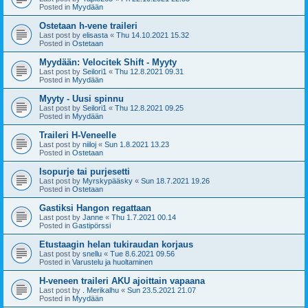
Posted in
Myydään
Ostetaan h-vene traileri
Last post by
elisasta
«
Thu 14.10.2021 15.32
Posted in
Ostetaan
Myydään: Velocitek Shift - Myyty
Last post by
Seilori1
«
Thu 12.8.2021 09.31
Posted in
Myydään
Myyty - Uusi spinnu
Last post by
Seilori1
«
Thu 12.8.2021 09.25
Posted in
Myydään
Traileri H-Veneelle
Last post by
niiloj
«
Sun 1.8.2021 13.23
Posted in
Ostetaan
Isopurje tai purjesetti
Last post by
Myrskypääsky
«
Sun 18.7.2021 19.26
Posted in
Ostetaan
Gastiksi Hangon regattaan
Last post by
Janne
«
Thu 1.7.2021 00.14
Posted in
Gastipörssi
Etustaagin helan tukiraudan korjaus
Last post by
snellu
«
Tue 8.6.2021 09.56
Posted in
Varustelu ja huoltaminen
H-veneen traileri AKU ajoittain vapaana
Last post by
. Merikalhu
«
Sun 23.5.2021 21.07
Posted in
Myydään