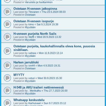
Posted in
Varustelu ja huoltaminen
Ostetaan H-veneen jatkopinna
Last post by
Tlevanen
«
Thu 23.5.2024 08.03
Posted in
Ostetaan
Ostetaan H-veneen isopurje
Last post by
kimo
«
Sat 9.3.2024 19.38
Posted in
Myydään
H-veneen purjeita North Sails
Last post by
Steffi
«
Wed 20.9.2023 13.32
Posted in
Myydään
Ostetaan purjeita, kaukohallinnalla oleva kone, puuosia
sisätilaan.
Last post by
sahwa
«
Mon 11.9.2023 13.14
Posted in
Myydään
Harken jarrubloki
Last post by
vm44
«
Mon 4.9.2023 19.31
Posted in
Ostetaan
MYYTY
Last post by
veturi
«
Wed 30.8.2023 15.30
Posted in
Myydään
H-548 ja AKU traileri nettiveneessä
Last post by
. Merikalhu
«
Thu 27.7.2023 20.00
Posted in
Myydään
Whatsapp keskustelu
Last post by
Karhusaari
«
Sun 9.7.2023 23.12
Posted in
Muu keskustelu