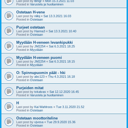
Last post by
ltimgr
«
Mon 15.3.2021 11.03
Posted in
Varustelu ja huoltaminen
Ostetaan H-vene
Last post by
niiloj
«
Sat 13.3.2021 16.03
Posted in
Ostetaan
Purjeet ostetaan
Last post by
Hanna3
«
Sat 13.3.2021 10.40
Posted in
Ostetaan
Myydään H-veneen levankipukki
Last post by
JM2254
«
Sat 6.3.2021 18.25
Posted in
Myydään
Myydään H-veneen puomi
Last post by
JM2254
«
Sat 6.3.2021 18.15
Posted in
Myydään
O: Spinnupuomin päät - hki
Last post by
abc123
«
Thu 4.3.2021 16.18
Posted in
Ostetaan
Purjeiden mitat
Last post by
tvkalvas
«
Sat 12.12.2020 16.45
Posted in
Varustelu ja huoltaminen
H
Last post by
Kai Wahlroos
«
Tue 3.11.2020 21.52
Posted in
Ostetaan
Ostetaan moottoriteline
Last post by
vjvesa
«
Tue 29.9.2020 15.36
Posted in
Ostetaan