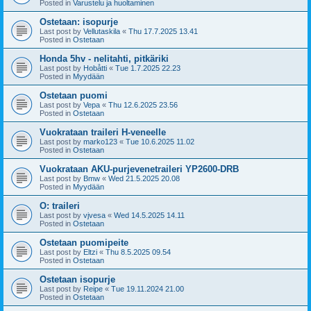
Posted in
Varustelu ja huoltaminen
Ostetaan: isopurje
Last post by
Vellutaskila
«
Thu 17.7.2025 13.41
Posted in
Ostetaan
Honda 5hv - nelitahti, pitkäriki
Last post by
Hobåtti
«
Tue 1.7.2025 22.23
Posted in
Myydään
Ostetaan puomi
Last post by
Vepa
«
Thu 12.6.2025 23.56
Posted in
Ostetaan
Vuokrataan traileri H-veneelle
Last post by
marko123
«
Tue 10.6.2025 11.02
Posted in
Ostetaan
Vuokrataan AKU-purjevenetraileri YP2600-DRB
Last post by
Bmw
«
Wed 21.5.2025 20.08
Posted in
Myydään
O: traileri
Last post by
vjvesa
«
Wed 14.5.2025 14.11
Posted in
Ostetaan
Ostetaan puomipeite
Last post by
Eltzi
«
Thu 8.5.2025 09.54
Posted in
Ostetaan
Ostetaan isopurje
Last post by
Reipe
«
Tue 19.11.2024 21.00
Posted in
Ostetaan