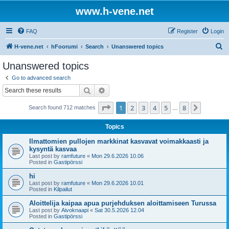
www.h-vene.net
FAQ
Register
Login
S
H-vene.net
hFoorumi
Search
Unanswered topics
e
Unanswered topics
a
Go to advanced search
r
Search
Advanced search
c
Page
1
of
8
1
2
3
4
5
8
Next
Search found 712 matches
h
…
Topics
Ilmattomien pullojen markkinat kasvavat voimakkaasti ja
kysyntä kasvaa
Last post by
ramfuture
«
Mon 29.6.2026 10.06
Posted in
Gastipörssi
hi
Last post by
ramfuture
«
Mon 29.6.2026 10.01
Posted in
Kilpailut
Aloittelija kaipaa apua purjehduksen aloittamiseen Turussa
Last post by
Aivoknaapi
«
Sat 30.5.2026 12.04
Posted in
Gastipörssi