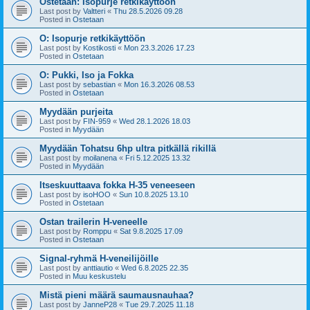
Ostetaan: Isopurje retkikäyttöön
Last post by
Valtteri
«
Thu 28.5.2026 09.28
Posted in
Ostetaan
O: Isopurje retkikäyttöön
Last post by
Kostikosti
«
Mon 23.3.2026 17.23
Posted in
Ostetaan
O: Pukki, Iso ja Fokka
Last post by
sebastian
«
Mon 16.3.2026 08.53
Posted in
Ostetaan
Myydään purjeita
Last post by
FIN-959
«
Wed 28.1.2026 18.03
Posted in
Myydään
Myydään Tohatsu 6hp ultra pitkällä rikillä
Last post by
moilanena
«
Fri 5.12.2025 13.32
Posted in
Myydään
Itseskuuttaava fokka H-35 veneeseen
Last post by
isoHOO
«
Sun 10.8.2025 13.10
Posted in
Ostetaan
Ostan trailerin H-veneelle
Last post by
Romppu
«
Sat 9.8.2025 17.09
Posted in
Ostetaan
Signal-ryhmä H-veneilijöille
Last post by
anttiautio
«
Wed 6.8.2025 22.35
Posted in
Muu keskustelu
Mistä pieni määrä saumausnauhaa?
Last post by
JanneP28
«
Tue 29.7.2025 11.18