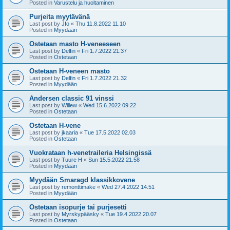
Posted in
Varustelu ja huoltaminen
Purjeita myytävänä
Last post by
Jfo
«
Thu 11.8.2022 11.10
Posted in
Myydään
Ostetaan masto H-veneeseen
Last post by
Delfin
«
Fri 1.7.2022 21.37
Posted in
Ostetaan
Ostetaan H-veneen masto
Last post by
Delfin
«
Fri 1.7.2022 21.32
Posted in
Myydään
Andersen classic 91 vinssi
Last post by
Willew
«
Wed 15.6.2022 09.22
Posted in
Ostetaan
Ostetaan H-vene
Last post by
jkaaria
«
Tue 17.5.2022 02.03
Posted in
Ostetaan
Vuokrataan h-venetraileria Helsingissä
Last post by
Tuure H
«
Sun 15.5.2022 21.58
Posted in
Myydään
Myydään Smaragd klassikkovene
Last post by
remonttimake
«
Wed 27.4.2022 14.51
Posted in
Myydään
Ostetaan isopurje tai purjesetti
Last post by
Myrskypääsky
«
Tue 19.4.2022 20.07
Posted in
Ostetaan