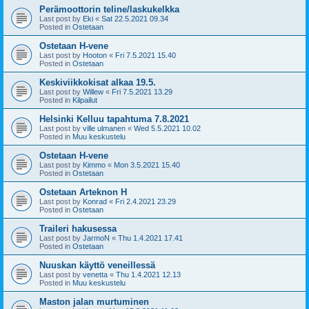
Perämoottorin teline/laskukelkka
Last post by
Eki
«
Sat 22.5.2021 09.34
Posted in
Ostetaan
Ostetaan H-vene
Last post by
Hooton
«
Fri 7.5.2021 15.40
Posted in
Ostetaan
Keskiviikkokisat alkaa 19.5.
Last post by
Willew
«
Fri 7.5.2021 13.29
Posted in
Kilpailut
Helsinki Kelluu tapahtuma 7.8.2021
Last post by
ville ulmanen
«
Wed 5.5.2021 10.02
Posted in
Muu keskustelu
Ostetaan H-vene
Last post by
Kimmo
«
Mon 3.5.2021 15.40
Posted in
Ostetaan
Ostetaan Arteknon H
Last post by
Konrad
«
Fri 2.4.2021 23.29
Posted in
Ostetaan
Traileri hakusessa
Last post by
JarmoN
«
Thu 1.4.2021 17.41
Posted in
Ostetaan
Nuuskan käyttö veneillessä
Last post by
venetta
«
Thu 1.4.2021 12.13
Posted in
Muu keskustelu
Maston jalan murtuminen