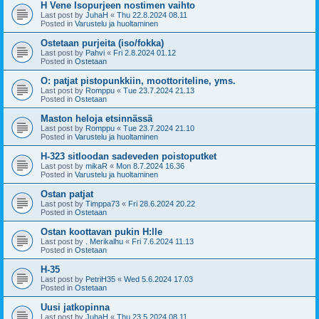
H Vene Isopurjeen nostimen vaihto
Last post by
JuhaH
«
Thu 22.8.2024 08.11
Posted in
Varustelu ja huoltaminen
Ostetaan purjeita (iso/fokka)
Last post by
Pahvi
«
Fri 2.8.2024 01.12
Posted in
Ostetaan
O: patjat pistopunkkiin, moottoriteline, yms.
Last post by
Romppu
«
Tue 23.7.2024 21.13
Posted in
Ostetaan
Maston heloja etsinnässä
Last post by
Romppu
«
Tue 23.7.2024 21.10
Posted in
Varustelu ja huoltaminen
H-323 sitloodan sadeveden poistoputket
Last post by
mikaR
«
Mon 8.7.2024 16.36
Posted in
Varustelu ja huoltaminen
Ostan patjat
Last post by
Timppa73
«
Fri 28.6.2024 20.22
Posted in
Ostetaan
Ostan koottavan pukin H:lle
Last post by
. Merikalhu
«
Fri 7.6.2024 11.13
Posted in
Ostetaan
H-35
Last post by
PetriH35
«
Wed 5.6.2024 17.03
Posted in
Ostetaan
Uusi jatkopinna
Last post by
JuhaH
«
Thu 23.5.2024 08.11