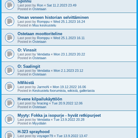
Spinnu
Last post by
Ron
«
Sat 11.2.2023 23.49
Posted in
Ostetaan
Oman veneen historian selvittäminen
Last post by
Romppu
«
Wed 25.1.2023 16.24
Posted in
Muu keskustelu
Ostetaan moottoriteline
Last post by
Romppu
«
Wed 25.1.2023 16.11
Posted in
Ostetaan
O: Vinssit
Last post by
Vendatta
«
Mon 23.1.2023 20.22
Posted in
Ostetaan
O: Saalingit
Last post by
Vendatta
«
Mon 2.1.2023 23.12
Posted in
Ostetaan
hWikistä
Last post by
JarmoN
«
Mon 19.12.2022 16.06
Posted in
Keskustelu foorumista, wikistä, galleriasta
H-vene kilpailukäyttöön
Last post by
hracing
«
Tue 20.9.2022 12.06
Posted in
Ostetaan
Myyty: Fokka ja isopurje - hyvät retkipurjeet
Last post by
Vendatta
«
Tue 13.9.2022 20.28
Posted in
Myydään
H-323 sprayhood
Last post by
voyager79
«
Tue 13.9.2022 13.47