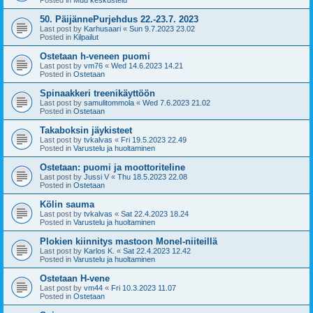
50. PäijännePurjehdus 22.-23.7. 2023
Last post by
Karhusaari
«
Sun 9.7.2023 23.02
Posted in
Kilpailut
Ostetaan h-veneen puomi
Last post by
vm76
«
Wed 14.6.2023 14.21
Posted in
Ostetaan
Spinaakkeri treenikäyttöön
Last post by
samulitommola
«
Wed 7.6.2023 21.02
Posted in
Ostetaan
Takaboksin jäykisteet
Last post by
tvkalvas
«
Fri 19.5.2023 22.49
Posted in
Varustelu ja huoltaminen
Ostetaan: puomi ja moottoriteline
Last post by
Jussi V
«
Thu 18.5.2023 22.08
Posted in
Ostetaan
Kölin sauma
Last post by
tvkalvas
«
Sat 22.4.2023 18.24
Posted in
Varustelu ja huoltaminen
Plokien kiinnitys mastoon Monel-niiteillä
Last post by
Karlos K.
«
Sat 22.4.2023 12.42
Posted in
Varustelu ja huoltaminen
Ostetaan H-vene
Last post by
vm44
«
Fri 10.3.2023 11.07
Posted in
Ostetaan