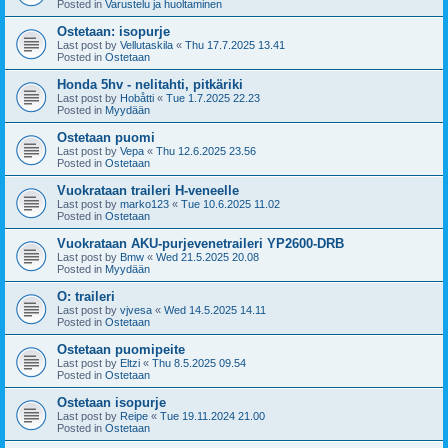
Posted in
Varustelu ja huoltaminen
Ostetaan: isopurje
Last post by
Vellutaskila
«
Thu 17.7.2025 13.41
Posted in
Ostetaan
Honda 5hv - nelitahti, pitkäriki
Last post by
Hobåtti
«
Tue 1.7.2025 22.23
Posted in
Myydään
Ostetaan puomi
Last post by
Vepa
«
Thu 12.6.2025 23.56
Posted in
Ostetaan
Vuokrataan traileri H-veneelle
Last post by
marko123
«
Tue 10.6.2025 11.02
Posted in
Ostetaan
Vuokrataan AKU-purjevenetraileri YP2600-DRB
Last post by
Bmw
«
Wed 21.5.2025 20.08
Posted in
Myydään
O: traileri
Last post by
vjvesa
«
Wed 14.5.2025 14.11
Posted in
Ostetaan
Ostetaan puomipeite
Last post by
Eltzi
«
Thu 8.5.2025 09.54
Posted in
Ostetaan
Ostetaan isopurje
Last post by
Reipe
«
Tue 19.11.2024 21.00
Posted in
Ostetaan