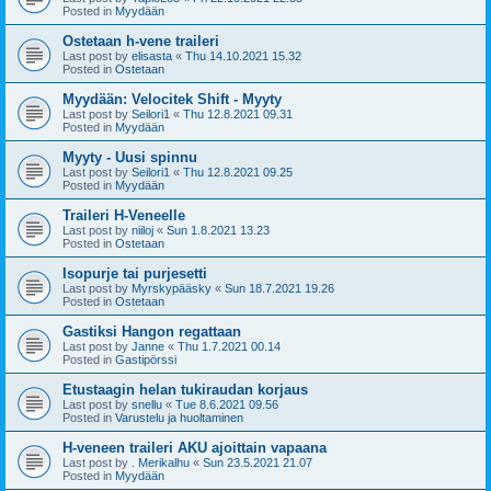
Posted in
Myydään
Ostetaan h-vene traileri
Last post by
elisasta
«
Thu 14.10.2021 15.32
Posted in
Ostetaan
Myydään: Velocitek Shift - Myyty
Last post by
Seilori1
«
Thu 12.8.2021 09.31
Posted in
Myydään
Myyty - Uusi spinnu
Last post by
Seilori1
«
Thu 12.8.2021 09.25
Posted in
Myydään
Traileri H-Veneelle
Last post by
niiloj
«
Sun 1.8.2021 13.23
Posted in
Ostetaan
Isopurje tai purjesetti
Last post by
Myrskypääsky
«
Sun 18.7.2021 19.26
Posted in
Ostetaan
Gastiksi Hangon regattaan
Last post by
Janne
«
Thu 1.7.2021 00.14
Posted in
Gastipörssi
Etustaagin helan tukiraudan korjaus
Last post by
snellu
«
Tue 8.6.2021 09.56
Posted in
Varustelu ja huoltaminen
H-veneen traileri AKU ajoittain vapaana
Last post by
. Merikalhu
«
Sun 23.5.2021 21.07
Posted in
Myydään