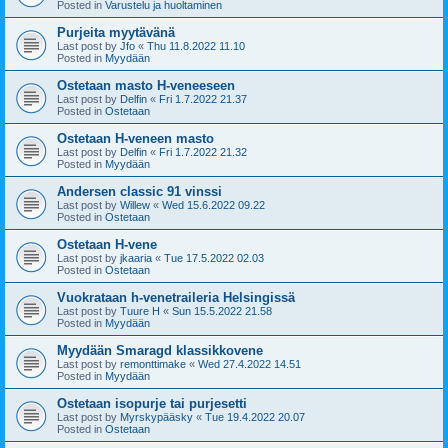
Posted in
Varustelu ja huoltaminen
Purjeita myytävänä
Last post by
Jfo
«
Thu 11.8.2022 11.10
Posted in
Myydään
Ostetaan masto H-veneeseen
Last post by
Delfin
«
Fri 1.7.2022 21.37
Posted in
Ostetaan
Ostetaan H-veneen masto
Last post by
Delfin
«
Fri 1.7.2022 21.32
Posted in
Myydään
Andersen classic 91 vinssi
Last post by
Willew
«
Wed 15.6.2022 09.22
Posted in
Ostetaan
Ostetaan H-vene
Last post by
jkaaria
«
Tue 17.5.2022 02.03
Posted in
Ostetaan
Vuokrataan h-venetraileria Helsingissä
Last post by
Tuure H
«
Sun 15.5.2022 21.58
Posted in
Myydään
Myydään Smaragd klassikkovene
Last post by
remonttimake
«
Wed 27.4.2022 14.51
Posted in
Myydään
Ostetaan isopurje tai purjesetti
Last post by
Myrskypääsky
«
Tue 19.4.2022 20.07
Posted in
Ostetaan