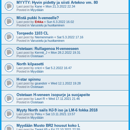
MYYTY: Hyvin pidetty ja siisti Artekno vm. 80
Last post by
Kane
«
Mon 21.3.2022 22.34
Posted in
Myydään
Mistä pukki h-veneelle?
Last post by
Erkka
«
Sun 6.3.2022 16.02
Posted in
Varustelu ja huoltaminen
Torqeedo 1103 CL
Last post by
Niemenmarin
«
Sat 5.3.2022 17.16
Posted in
Varustelu ja huoltaminen
Ostetaan: Rullagenoa H-veneeseen
Last post by
Kermit_J
«
Mon 28.2.2022 19.31
Posted in
Ostetaan
North kilpasetti
Last post by
cricri
«
Sat 5.2.2022 16.47
Posted in
Myydään
H-star spinnu
Last post by
gsandstr
«
Wed 12.1.2022 19.28
Posted in
Ostetaan
Ostetaan H-veneen isopurje ja suojapeite
Last post by
Lauri R
«
Wed 17.11.2021 21.46
Posted in
Ostetaan
Myyty North sails HJ-9 iso ja LM-6 fokka 2018
Last post by
Peku
«
Sat 13.11.2021 13.57
Posted in
Myydään
Myydään Musto BR2 housut koko L
Last post by
TapioL65
«
Fri 22.10.2021 22.55