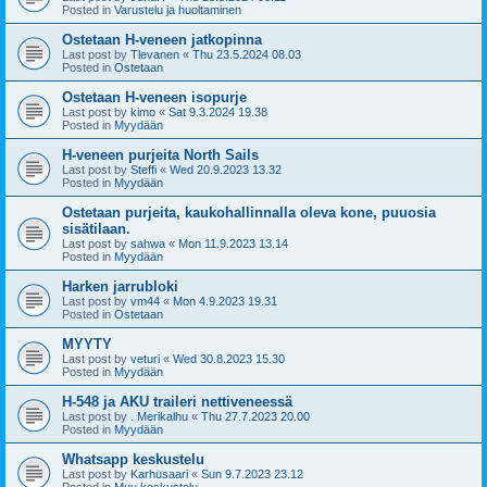
Posted in
Varustelu ja huoltaminen
Ostetaan H-veneen jatkopinna
Last post by
Tlevanen
«
Thu 23.5.2024 08.03
Posted in
Ostetaan
Ostetaan H-veneen isopurje
Last post by
kimo
«
Sat 9.3.2024 19.38
Posted in
Myydään
H-veneen purjeita North Sails
Last post by
Steffi
«
Wed 20.9.2023 13.32
Posted in
Myydään
Ostetaan purjeita, kaukohallinnalla oleva kone, puuosia
sisätilaan.
Last post by
sahwa
«
Mon 11.9.2023 13.14
Posted in
Myydään
Harken jarrubloki
Last post by
vm44
«
Mon 4.9.2023 19.31
Posted in
Ostetaan
MYYTY
Last post by
veturi
«
Wed 30.8.2023 15.30
Posted in
Myydään
H-548 ja AKU traileri nettiveneessä
Last post by
. Merikalhu
«
Thu 27.7.2023 20.00
Posted in
Myydään
Whatsapp keskustelu
Last post by
Karhusaari
«
Sun 9.7.2023 23.12
Posted in
Muu keskustelu