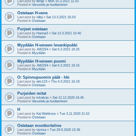
Last post by
ltimgr
«
Mon 15.3.2021 11.03
Posted in
Varustelu ja huoltaminen
Ostetaan H-vene
Last post by
niiloj
«
Sat 13.3.2021 16.03
Posted in
Ostetaan
Purjeet ostetaan
Last post by
Hanna3
«
Sat 13.3.2021 10.40
Posted in
Ostetaan
Myydään H-veneen levankipukki
Last post by
JM2254
«
Sat 6.3.2021 18.25
Posted in
Myydään
Myydään H-veneen puomi
Last post by
JM2254
«
Sat 6.3.2021 18.15
Posted in
Myydään
O: Spinnupuomin päät - hki
Last post by
abc123
«
Thu 4.3.2021 16.18
Posted in
Ostetaan
Purjeiden mitat
Last post by
tvkalvas
«
Sat 12.12.2020 16.45
Posted in
Varustelu ja huoltaminen
H
Last post by
Kai Wahlroos
«
Tue 3.11.2020 21.52
Posted in
Ostetaan
Ostetaan moottoriteline
Last post by
vjvesa
«
Tue 29.9.2020 15.36
Posted in
Ostetaan