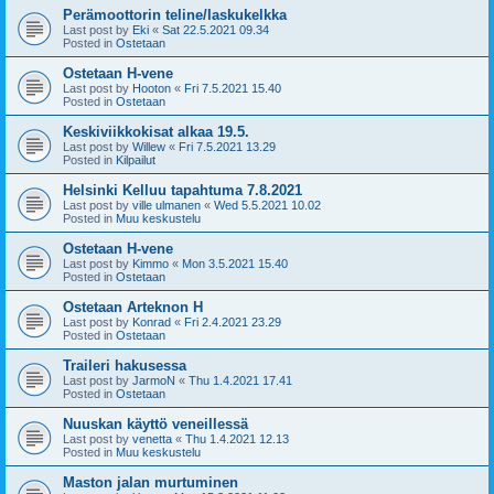
Perämoottorin teline/laskukelkka
Last post by
Eki
«
Sat 22.5.2021 09.34
Posted in
Ostetaan
Ostetaan H-vene
Last post by
Hooton
«
Fri 7.5.2021 15.40
Posted in
Ostetaan
Keskiviikkokisat alkaa 19.5.
Last post by
Willew
«
Fri 7.5.2021 13.29
Posted in
Kilpailut
Helsinki Kelluu tapahtuma 7.8.2021
Last post by
ville ulmanen
«
Wed 5.5.2021 10.02
Posted in
Muu keskustelu
Ostetaan H-vene
Last post by
Kimmo
«
Mon 3.5.2021 15.40
Posted in
Ostetaan
Ostetaan Arteknon H
Last post by
Konrad
«
Fri 2.4.2021 23.29
Posted in
Ostetaan
Traileri hakusessa
Last post by
JarmoN
«
Thu 1.4.2021 17.41
Posted in
Ostetaan
Nuuskan käyttö veneillessä
Last post by
venetta
«
Thu 1.4.2021 12.13
Posted in
Muu keskustelu
Maston jalan murtuminen