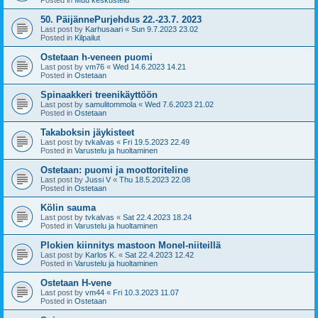
50. PäijännePurjehdus 22.-23.7. 2023
Last post by
Karhusaari
«
Sun 9.7.2023 23.02
Posted in
Kilpailut
Ostetaan h-veneen puomi
Last post by
vm76
«
Wed 14.6.2023 14.21
Posted in
Ostetaan
Spinaakkeri treenikäyttöön
Last post by
samulitommola
«
Wed 7.6.2023 21.02
Posted in
Ostetaan
Takaboksin jäykisteet
Last post by
tvkalvas
«
Fri 19.5.2023 22.49
Posted in
Varustelu ja huoltaminen
Ostetaan: puomi ja moottoriteline
Last post by
Jussi V
«
Thu 18.5.2023 22.08
Posted in
Ostetaan
Kölin sauma
Last post by
tvkalvas
«
Sat 22.4.2023 18.24
Posted in
Varustelu ja huoltaminen
Plokien kiinnitys mastoon Monel-niiteillä
Last post by
Karlos K.
«
Sat 22.4.2023 12.42
Posted in
Varustelu ja huoltaminen
Ostetaan H-vene
Last post by
vm44
«
Fri 10.3.2023 11.07
Posted in
Ostetaan