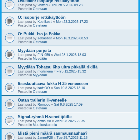
Ostetaan: Isopurje retkikäyttöön
Last post by
Valtteri
«
Thu 28.5.2026 09.28
Posted in
Ostetaan
O: Isopurje retkikäyttöön
Last post by
Kostikosti
«
Mon 23.3.2026 17.23
Posted in
Ostetaan
O: Pukki, Iso ja Fokka
Last post by
sebastian
«
Mon 16.3.2026 08.53
Posted in
Ostetaan
Myydään purjeita
Last post by
FIN-959
«
Wed 28.1.2026 18.03
Posted in
Myydään
Myydään Tohatsu 6hp ultra pitkällä rikillä
Last post by
moilanena
«
Fri 5.12.2025 13.32
Posted in
Myydään
Itseskuuttaava fokka H-35 veneeseen
Last post by
isoHOO
«
Sun 10.8.2025 13.10
Posted in
Ostetaan
Ostan trailerin H-veneelle
Last post by
Romppu
«
Sat 9.8.2025 17.09
Posted in
Ostetaan
Signal-ryhmä H-veneilijöille
Last post by
anttiautio
«
Wed 6.8.2025 22.35
Posted in
Muu keskustelu
Mistä pieni määrä saumausnauhaa?
Last post by
JanneP28
«
Tue 29.7.2025 11.18