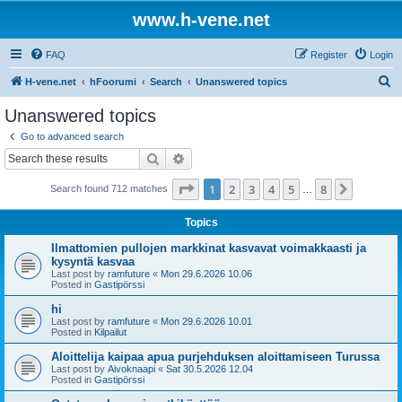
www.h-vene.net
FAQ
Register
Login
S
H-vene.net
hFoorumi
Search
Unanswered topics
e
Unanswered topics
a
Go to advanced search
r
Search
Advanced search
c
Page
1
of
8
1
2
3
4
5
8
Next
Search found 712 matches
h
…
Topics
Ilmattomien pullojen markkinat kasvavat voimakkaasti ja
kysyntä kasvaa
Last post by
ramfuture
«
Mon 29.6.2026 10.06
Posted in
Gastipörssi
hi
Last post by
ramfuture
«
Mon 29.6.2026 10.01
Posted in
Kilpailut
Aloittelija kaipaa apua purjehduksen aloittamiseen Turussa
Last post by
Aivoknaapi
«
Sat 30.5.2026 12.04
Posted in
Gastipörssi