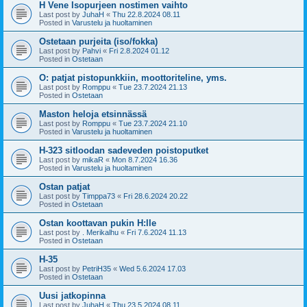
H Vene Isopurjeen nostimen vaihto
Last post by
JuhaH
«
Thu 22.8.2024 08.11
Posted in
Varustelu ja huoltaminen
Ostetaan purjeita (iso/fokka)
Last post by
Pahvi
«
Fri 2.8.2024 01.12
Posted in
Ostetaan
O: patjat pistopunkkiin, moottoriteline, yms.
Last post by
Romppu
«
Tue 23.7.2024 21.13
Posted in
Ostetaan
Maston heloja etsinnässä
Last post by
Romppu
«
Tue 23.7.2024 21.10
Posted in
Varustelu ja huoltaminen
H-323 sitloodan sadeveden poistoputket
Last post by
mikaR
«
Mon 8.7.2024 16.36
Posted in
Varustelu ja huoltaminen
Ostan patjat
Last post by
Timppa73
«
Fri 28.6.2024 20.22
Posted in
Ostetaan
Ostan koottavan pukin H:lle
Last post by
. Merikalhu
«
Fri 7.6.2024 11.13
Posted in
Ostetaan
H-35
Last post by
PetriH35
«
Wed 5.6.2024 17.03
Posted in
Ostetaan
Uusi jatkopinna
Last post by
JuhaH
«
Thu 23.5.2024 08.11