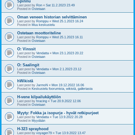
Spinnu
Last post by
Ron
«
Sat 11.2.2023 23.49
Posted in
Ostetaan
Oman veneen historian selvittäminen
Last post by
Romppu
«
Wed 25.1.2023 16.24
Posted in
Muu keskustelu
Ostetaan moottoriteline
Last post by
Romppu
«
Wed 25.1.2023 16.11
Posted in
Ostetaan
O: Vinssit
Last post by
Vendatta
«
Mon 23.1.2023 20.22
Posted in
Ostetaan
O: Saalingit
Last post by
Vendatta
«
Mon 2.1.2023 23.12
Posted in
Ostetaan
hWikistä
Last post by
JarmoN
«
Mon 19.12.2022 16.06
Posted in
Keskustelu foorumista, wikistä, galleriasta
H-vene kilpailukäyttöön
Last post by
hracing
«
Tue 20.9.2022 12.06
Posted in
Ostetaan
Myyty: Fokka ja isopurje - hyvät retkipurjeet
Last post by
Vendatta
«
Tue 13.9.2022 20.28
Posted in
Myydään
H-323 sprayhood
Last post by
voyager79
«
Tue 13.9.2022 13.47