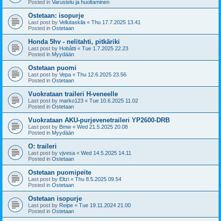
Posted in
Varustelu ja huoltaminen
Ostetaan: isopurje
Last post by
Vellutaskila
«
Thu 17.7.2025 13.41
Posted in
Ostetaan
Honda 5hv - nelitahti, pitkäriki
Last post by
Hobåtti
«
Tue 1.7.2025 22.23
Posted in
Myydään
Ostetaan puomi
Last post by
Vepa
«
Thu 12.6.2025 23.56
Posted in
Ostetaan
Vuokrataan traileri H-veneelle
Last post by
marko123
«
Tue 10.6.2025 11.02
Posted in
Ostetaan
Vuokrataan AKU-purjevenetraileri YP2600-DRB
Last post by
Bmw
«
Wed 21.5.2025 20.08
Posted in
Myydään
O: traileri
Last post by
vjvesa
«
Wed 14.5.2025 14.11
Posted in
Ostetaan
Ostetaan puomipeite
Last post by
Eltzi
«
Thu 8.5.2025 09.54
Posted in
Ostetaan
Ostetaan isopurje
Last post by
Reipe
«
Tue 19.11.2024 21.00
Posted in
Ostetaan