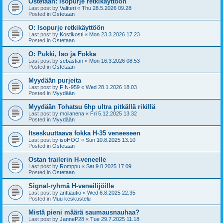
Ostetaan: Isopurje retkikäyttöön
Last post by
Valtteri
«
Thu 28.5.2026 09.28
Posted in
Ostetaan
O: Isopurje retkikäyttöön
Last post by
Kostikosti
«
Mon 23.3.2026 17.23
Posted in
Ostetaan
O: Pukki, Iso ja Fokka
Last post by
sebastian
«
Mon 16.3.2026 08.53
Posted in
Ostetaan
Myydään purjeita
Last post by
FIN-959
«
Wed 28.1.2026 18.03
Posted in
Myydään
Myydään Tohatsu 6hp ultra pitkällä rikillä
Last post by
moilanena
«
Fri 5.12.2025 13.32
Posted in
Myydään
Itseskuuttaava fokka H-35 veneeseen
Last post by
isoHOO
«
Sun 10.8.2025 13.10
Posted in
Ostetaan
Ostan trailerin H-veneelle
Last post by
Romppu
«
Sat 9.8.2025 17.09
Posted in
Ostetaan
Signal-ryhmä H-veneilijöille
Last post by
anttiautio
«
Wed 6.8.2025 22.35
Posted in
Muu keskustelu
Mistä pieni määrä saumausnauhaa?
Last post by
JanneP28
«
Tue 29.7.2025 11.18