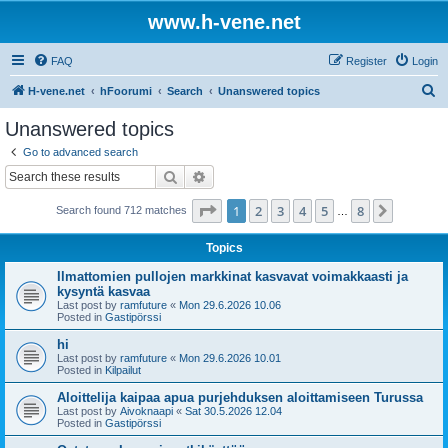
www.h-vene.net
FAQ
Register
Login
S
H-vene.net
hFoorumi
Search
Unanswered topics
e
Unanswered topics
a
Go to advanced search
r
Search
Advanced search
c
Page
1
of
8
1
2
3
4
5
8
Next
Search found 712 matches
h
…
Topics
Ilmattomien pullojen markkinat kasvavat voimakkaasti ja
kysyntä kasvaa
Last post by
ramfuture
«
Mon 29.6.2026 10.06
Posted in
Gastipörssi
hi
Last post by
ramfuture
«
Mon 29.6.2026 10.01
Posted in
Kilpailut
Aloittelija kaipaa apua purjehduksen aloittamiseen Turussa
Last post by
Aivoknaapi
«
Sat 30.5.2026 12.04
Posted in
Gastipörssi