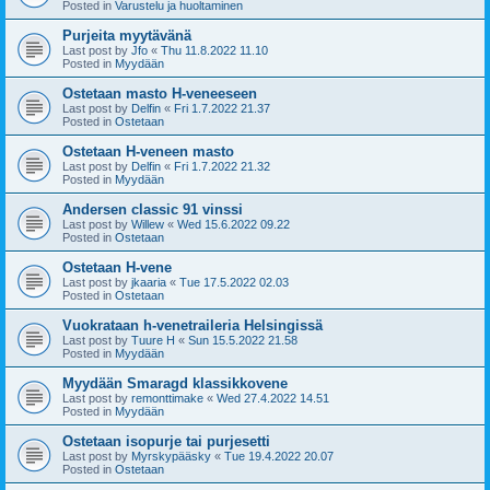
Posted in
Varustelu ja huoltaminen
Purjeita myytävänä
Last post by
Jfo
«
Thu 11.8.2022 11.10
Posted in
Myydään
Ostetaan masto H-veneeseen
Last post by
Delfin
«
Fri 1.7.2022 21.37
Posted in
Ostetaan
Ostetaan H-veneen masto
Last post by
Delfin
«
Fri 1.7.2022 21.32
Posted in
Myydään
Andersen classic 91 vinssi
Last post by
Willew
«
Wed 15.6.2022 09.22
Posted in
Ostetaan
Ostetaan H-vene
Last post by
jkaaria
«
Tue 17.5.2022 02.03
Posted in
Ostetaan
Vuokrataan h-venetraileria Helsingissä
Last post by
Tuure H
«
Sun 15.5.2022 21.58
Posted in
Myydään
Myydään Smaragd klassikkovene
Last post by
remonttimake
«
Wed 27.4.2022 14.51
Posted in
Myydään
Ostetaan isopurje tai purjesetti
Last post by
Myrskypääsky
«
Tue 19.4.2022 20.07
Posted in
Ostetaan