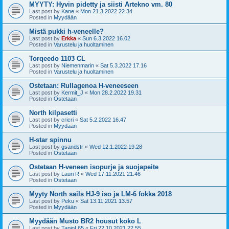
MYYTY: Hyvin pidetty ja siisti Artekno vm. 80
Last post by
Kane
«
Mon 21.3.2022 22.34
Posted in
Myydään
Mistä pukki h-veneelle?
Last post by
Erkka
«
Sun 6.3.2022 16.02
Posted in
Varustelu ja huoltaminen
Torqeedo 1103 CL
Last post by
Niemenmarin
«
Sat 5.3.2022 17.16
Posted in
Varustelu ja huoltaminen
Ostetaan: Rullagenoa H-veneeseen
Last post by
Kermit_J
«
Mon 28.2.2022 19.31
Posted in
Ostetaan
North kilpasetti
Last post by
cricri
«
Sat 5.2.2022 16.47
Posted in
Myydään
H-star spinnu
Last post by
gsandstr
«
Wed 12.1.2022 19.28
Posted in
Ostetaan
Ostetaan H-veneen isopurje ja suojapeite
Last post by
Lauri R
«
Wed 17.11.2021 21.46
Posted in
Ostetaan
Myyty North sails HJ-9 iso ja LM-6 fokka 2018
Last post by
Peku
«
Sat 13.11.2021 13.57
Posted in
Myydään
Myydään Musto BR2 housut koko L
Last post by
TapioL65
«
Fri 22.10.2021 22.55