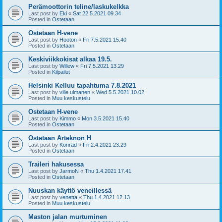
Perämoottorin teline/laskukelkka
Last post by
Eki
«
Sat 22.5.2021 09.34
Posted in
Ostetaan
Ostetaan H-vene
Last post by
Hooton
«
Fri 7.5.2021 15.40
Posted in
Ostetaan
Keskiviikkokisat alkaa 19.5.
Last post by
Willew
«
Fri 7.5.2021 13.29
Posted in
Kilpailut
Helsinki Kelluu tapahtuma 7.8.2021
Last post by
ville ulmanen
«
Wed 5.5.2021 10.02
Posted in
Muu keskustelu
Ostetaan H-vene
Last post by
Kimmo
«
Mon 3.5.2021 15.40
Posted in
Ostetaan
Ostetaan Arteknon H
Last post by
Konrad
«
Fri 2.4.2021 23.29
Posted in
Ostetaan
Traileri hakusessa
Last post by
JarmoN
«
Thu 1.4.2021 17.41
Posted in
Ostetaan
Nuuskan käyttö veneillessä
Last post by
venetta
«
Thu 1.4.2021 12.13
Posted in
Muu keskustelu
Maston jalan murtuminen