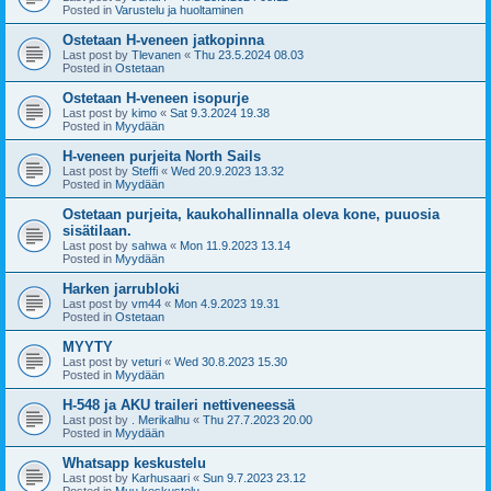
Posted in
Varustelu ja huoltaminen
Ostetaan H-veneen jatkopinna
Last post by
Tlevanen
«
Thu 23.5.2024 08.03
Posted in
Ostetaan
Ostetaan H-veneen isopurje
Last post by
kimo
«
Sat 9.3.2024 19.38
Posted in
Myydään
H-veneen purjeita North Sails
Last post by
Steffi
«
Wed 20.9.2023 13.32
Posted in
Myydään
Ostetaan purjeita, kaukohallinnalla oleva kone, puuosia
sisätilaan.
Last post by
sahwa
«
Mon 11.9.2023 13.14
Posted in
Myydään
Harken jarrubloki
Last post by
vm44
«
Mon 4.9.2023 19.31
Posted in
Ostetaan
MYYTY
Last post by
veturi
«
Wed 30.8.2023 15.30
Posted in
Myydään
H-548 ja AKU traileri nettiveneessä
Last post by
. Merikalhu
«
Thu 27.7.2023 20.00
Posted in
Myydään
Whatsapp keskustelu
Last post by
Karhusaari
«
Sun 9.7.2023 23.12
Posted in
Muu keskustelu