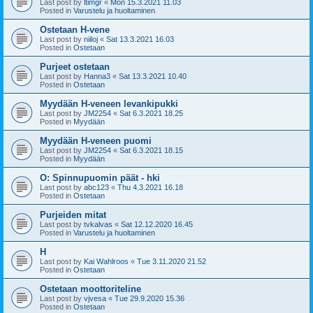
Last post by
ltimgr
«
Mon 15.3.2021 11.03
Posted in
Varustelu ja huoltaminen
Ostetaan H-vene
Last post by
niiloj
«
Sat 13.3.2021 16.03
Posted in
Ostetaan
Purjeet ostetaan
Last post by
Hanna3
«
Sat 13.3.2021 10.40
Posted in
Ostetaan
Myydään H-veneen levankipukki
Last post by
JM2254
«
Sat 6.3.2021 18.25
Posted in
Myydään
Myydään H-veneen puomi
Last post by
JM2254
«
Sat 6.3.2021 18.15
Posted in
Myydään
O: Spinnupuomin päät - hki
Last post by
abc123
«
Thu 4.3.2021 16.18
Posted in
Ostetaan
Purjeiden mitat
Last post by
tvkalvas
«
Sat 12.12.2020 16.45
Posted in
Varustelu ja huoltaminen
H
Last post by
Kai Wahlroos
«
Tue 3.11.2020 21.52
Posted in
Ostetaan
Ostetaan moottoriteline
Last post by
vjvesa
«
Tue 29.9.2020 15.36
Posted in
Ostetaan