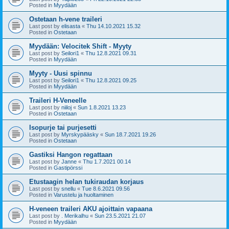
Posted in
Myydään
Ostetaan h-vene traileri
Last post by
elisasta
«
Thu 14.10.2021 15.32
Posted in
Ostetaan
Myydään: Velocitek Shift - Myyty
Last post by
Seilori1
«
Thu 12.8.2021 09.31
Posted in
Myydään
Myyty - Uusi spinnu
Last post by
Seilori1
«
Thu 12.8.2021 09.25
Posted in
Myydään
Traileri H-Veneelle
Last post by
niiloj
«
Sun 1.8.2021 13.23
Posted in
Ostetaan
Isopurje tai purjesetti
Last post by
Myrskypääsky
«
Sun 18.7.2021 19.26
Posted in
Ostetaan
Gastiksi Hangon regattaan
Last post by
Janne
«
Thu 1.7.2021 00.14
Posted in
Gastipörssi
Etustaagin helan tukiraudan korjaus
Last post by
snellu
«
Tue 8.6.2021 09.56
Posted in
Varustelu ja huoltaminen
H-veneen traileri AKU ajoittain vapaana
Last post by
. Merikalhu
«
Sun 23.5.2021 21.07
Posted in
Myydään