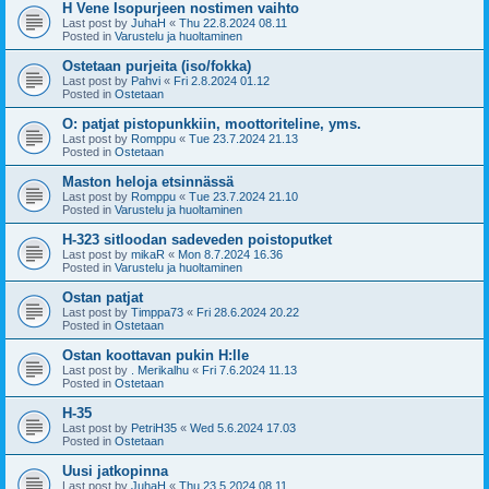
H Vene Isopurjeen nostimen vaihto
Last post by
JuhaH
«
Thu 22.8.2024 08.11
Posted in
Varustelu ja huoltaminen
Ostetaan purjeita (iso/fokka)
Last post by
Pahvi
«
Fri 2.8.2024 01.12
Posted in
Ostetaan
O: patjat pistopunkkiin, moottoriteline, yms.
Last post by
Romppu
«
Tue 23.7.2024 21.13
Posted in
Ostetaan
Maston heloja etsinnässä
Last post by
Romppu
«
Tue 23.7.2024 21.10
Posted in
Varustelu ja huoltaminen
H-323 sitloodan sadeveden poistoputket
Last post by
mikaR
«
Mon 8.7.2024 16.36
Posted in
Varustelu ja huoltaminen
Ostan patjat
Last post by
Timppa73
«
Fri 28.6.2024 20.22
Posted in
Ostetaan
Ostan koottavan pukin H:lle
Last post by
. Merikalhu
«
Fri 7.6.2024 11.13
Posted in
Ostetaan
H-35
Last post by
PetriH35
«
Wed 5.6.2024 17.03
Posted in
Ostetaan
Uusi jatkopinna
Last post by
JuhaH
«
Thu 23.5.2024 08.11