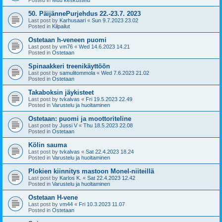
50. PäijännePurjehdus 22.-23.7. 2023
Last post by
Karhusaari
«
Sun 9.7.2023 23.02
Posted in
Kilpailut
Ostetaan h-veneen puomi
Last post by
vm76
«
Wed 14.6.2023 14.21
Posted in
Ostetaan
Spinaakkeri treenikäyttöön
Last post by
samulitommola
«
Wed 7.6.2023 21.02
Posted in
Ostetaan
Takaboksin jäykisteet
Last post by
tvkalvas
«
Fri 19.5.2023 22.49
Posted in
Varustelu ja huoltaminen
Ostetaan: puomi ja moottoriteline
Last post by
Jussi V
«
Thu 18.5.2023 22.08
Posted in
Ostetaan
Kölin sauma
Last post by
tvkalvas
«
Sat 22.4.2023 18.24
Posted in
Varustelu ja huoltaminen
Plokien kiinnitys mastoon Monel-niiteillä
Last post by
Karlos K.
«
Sat 22.4.2023 12.42
Posted in
Varustelu ja huoltaminen
Ostetaan H-vene
Last post by
vm44
«
Fri 10.3.2023 11.07
Posted in
Ostetaan