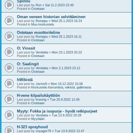
Spinnu
Last post by
Ron
«
Sat 11.2.2023 23.49
Posted in
Ostetaan
Oman veneen historian selvittäminen
Last post by
Romppu
«
Wed 25.1.2023 16.24
Posted in
Muu keskustelu
Ostetaan moottoriteline
Last post by
Romppu
«
Wed 25.1.2023 16.11
Posted in
Ostetaan
O: Vinssit
Last post by
Vendatta
«
Mon 23.1.2023 20.22
Posted in
Ostetaan
O: Saalingit
Last post by
Vendatta
«
Mon 2.1.2023 23.12
Posted in
Ostetaan
hWikistä
Last post by
JarmoN
«
Mon 19.12.2022 16.06
Posted in
Keskustelu foorumista, wikistä, galleriasta
H-vene kilpailukäyttöön
Last post by
hracing
«
Tue 20.9.2022 12.06
Posted in
Ostetaan
Myyty: Fokka ja isopurje - hyvät retkipurjeet
Last post by
Vendatta
«
Tue 13.9.2022 20.28
Posted in
Myydään
H-323 sprayhood
Last post by
voyager79
«
Tue 13.9.2022 13.47