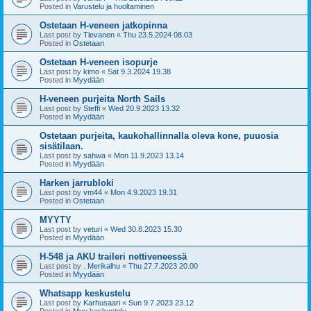
Posted in
Varustelu ja huoltaminen
Ostetaan H-veneen jatkopinna
Last post by
Tlevanen
«
Thu 23.5.2024 08.03
Posted in
Ostetaan
Ostetaan H-veneen isopurje
Last post by
kimo
«
Sat 9.3.2024 19.38
Posted in
Myydään
H-veneen purjeita North Sails
Last post by
Steffi
«
Wed 20.9.2023 13.32
Posted in
Myydään
Ostetaan purjeita, kaukohallinnalla oleva kone, puuosia
sisätilaan.
Last post by
sahwa
«
Mon 11.9.2023 13.14
Posted in
Myydään
Harken jarrubloki
Last post by
vm44
«
Mon 4.9.2023 19.31
Posted in
Ostetaan
MYYTY
Last post by
veturi
«
Wed 30.8.2023 15.30
Posted in
Myydään
H-548 ja AKU traileri nettiveneessä
Last post by
. Merikalhu
«
Thu 27.7.2023 20.00
Posted in
Myydään
Whatsapp keskustelu
Last post by
Karhusaari
«
Sun 9.7.2023 23.12
Posted in
Muu keskustelu