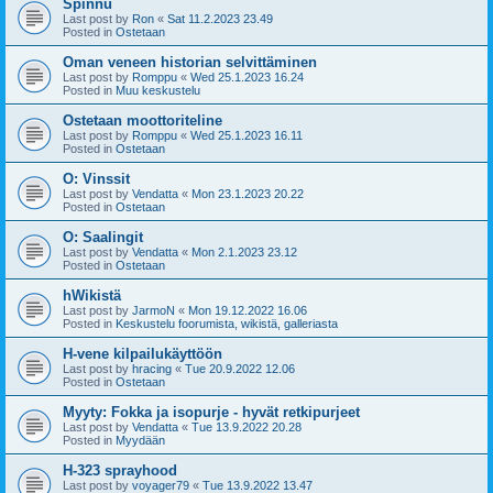
Spinnu
Last post by
Ron
«
Sat 11.2.2023 23.49
Posted in
Ostetaan
Oman veneen historian selvittäminen
Last post by
Romppu
«
Wed 25.1.2023 16.24
Posted in
Muu keskustelu
Ostetaan moottoriteline
Last post by
Romppu
«
Wed 25.1.2023 16.11
Posted in
Ostetaan
O: Vinssit
Last post by
Vendatta
«
Mon 23.1.2023 20.22
Posted in
Ostetaan
O: Saalingit
Last post by
Vendatta
«
Mon 2.1.2023 23.12
Posted in
Ostetaan
hWikistä
Last post by
JarmoN
«
Mon 19.12.2022 16.06
Posted in
Keskustelu foorumista, wikistä, galleriasta
H-vene kilpailukäyttöön
Last post by
hracing
«
Tue 20.9.2022 12.06
Posted in
Ostetaan
Myyty: Fokka ja isopurje - hyvät retkipurjeet
Last post by
Vendatta
«
Tue 13.9.2022 20.28
Posted in
Myydään
H-323 sprayhood
Last post by
voyager79
«
Tue 13.9.2022 13.47