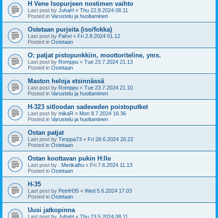
H Vene Isopurjeen nostimen vaihto
Last post by
JuhaH
«
Thu 22.8.2024 08.11
Posted in
Varustelu ja huoltaminen
Ostetaan purjeita (iso/fokka)
Last post by
Pahvi
«
Fri 2.8.2024 01.12
Posted in
Ostetaan
O: patjat pistopunkkiin, moottoriteline, yms.
Last post by
Romppu
«
Tue 23.7.2024 21.13
Posted in
Ostetaan
Maston heloja etsinnässä
Last post by
Romppu
«
Tue 23.7.2024 21.10
Posted in
Varustelu ja huoltaminen
H-323 sitloodan sadeveden poistoputket
Last post by
mikaR
«
Mon 8.7.2024 16.36
Posted in
Varustelu ja huoltaminen
Ostan patjat
Last post by
Timppa73
«
Fri 28.6.2024 20.22
Posted in
Ostetaan
Ostan koottavan pukin H:lle
Last post by
. Merikalhu
«
Fri 7.6.2024 11.13
Posted in
Ostetaan
H-35
Last post by
PetriH35
«
Wed 5.6.2024 17.03
Posted in
Ostetaan
Uusi jatkopinna
Last post by
JuhaH
«
Thu 23.5.2024 08.11