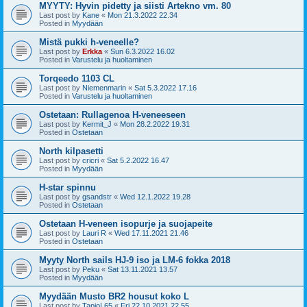
MYYTY: Hyvin pidetty ja siisti Artekno vm. 80
Last post by
Kane
«
Mon 21.3.2022 22.34
Posted in
Myydään
Mistä pukki h-veneelle?
Last post by
Erkka
«
Sun 6.3.2022 16.02
Posted in
Varustelu ja huoltaminen
Torqeedo 1103 CL
Last post by
Niemenmarin
«
Sat 5.3.2022 17.16
Posted in
Varustelu ja huoltaminen
Ostetaan: Rullagenoa H-veneeseen
Last post by
Kermit_J
«
Mon 28.2.2022 19.31
Posted in
Ostetaan
North kilpasetti
Last post by
cricri
«
Sat 5.2.2022 16.47
Posted in
Myydään
H-star spinnu
Last post by
gsandstr
«
Wed 12.1.2022 19.28
Posted in
Ostetaan
Ostetaan H-veneen isopurje ja suojapeite
Last post by
Lauri R
«
Wed 17.11.2021 21.46
Posted in
Ostetaan
Myyty North sails HJ-9 iso ja LM-6 fokka 2018
Last post by
Peku
«
Sat 13.11.2021 13.57
Posted in
Myydään
Myydään Musto BR2 housut koko L
Last post by
TapioL65
«
Fri 22.10.2021 22.55