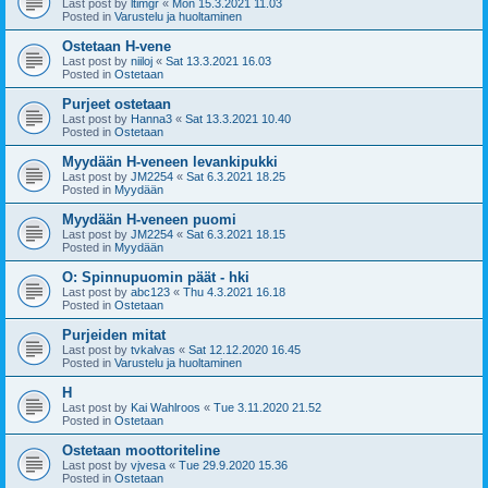
Last post by
ltimgr
«
Mon 15.3.2021 11.03
Posted in
Varustelu ja huoltaminen
Ostetaan H-vene
Last post by
niiloj
«
Sat 13.3.2021 16.03
Posted in
Ostetaan
Purjeet ostetaan
Last post by
Hanna3
«
Sat 13.3.2021 10.40
Posted in
Ostetaan
Myydään H-veneen levankipukki
Last post by
JM2254
«
Sat 6.3.2021 18.25
Posted in
Myydään
Myydään H-veneen puomi
Last post by
JM2254
«
Sat 6.3.2021 18.15
Posted in
Myydään
O: Spinnupuomin päät - hki
Last post by
abc123
«
Thu 4.3.2021 16.18
Posted in
Ostetaan
Purjeiden mitat
Last post by
tvkalvas
«
Sat 12.12.2020 16.45
Posted in
Varustelu ja huoltaminen
H
Last post by
Kai Wahlroos
«
Tue 3.11.2020 21.52
Posted in
Ostetaan
Ostetaan moottoriteline
Last post by
vjvesa
«
Tue 29.9.2020 15.36
Posted in
Ostetaan