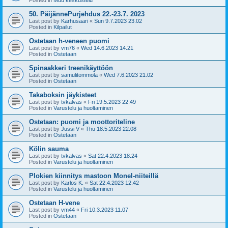
50. PäijännePurjehdus 22.-23.7. 2023
Last post by
Karhusaari
«
Sun 9.7.2023 23.02
Posted in
Kilpailut
Ostetaan h-veneen puomi
Last post by
vm76
«
Wed 14.6.2023 14.21
Posted in
Ostetaan
Spinaakkeri treenikäyttöön
Last post by
samulitommola
«
Wed 7.6.2023 21.02
Posted in
Ostetaan
Takaboksin jäykisteet
Last post by
tvkalvas
«
Fri 19.5.2023 22.49
Posted in
Varustelu ja huoltaminen
Ostetaan: puomi ja moottoriteline
Last post by
Jussi V
«
Thu 18.5.2023 22.08
Posted in
Ostetaan
Kölin sauma
Last post by
tvkalvas
«
Sat 22.4.2023 18.24
Posted in
Varustelu ja huoltaminen
Plokien kiinnitys mastoon Monel-niiteillä
Last post by
Karlos K.
«
Sat 22.4.2023 12.42
Posted in
Varustelu ja huoltaminen
Ostetaan H-vene
Last post by
vm44
«
Fri 10.3.2023 11.07
Posted in
Ostetaan