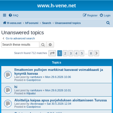
www.h-vene.net
FAQ
Register
Login
S
H-vene.net
hFoorumi
Search
Unanswered topics
e
Unanswered topics
a
Go to advanced search
r
Search
Advanced search
c
Page
1
of
8
1
2
3
4
5
8
Next
Search found 712 matches
h
…
Topics
Ilmattomien pullojen markkinat kasvavat voimakkaasti ja
kysyntä kasvaa
Last post by
ramfuture
«
Mon 29.6.2026 10.06
Posted in
Gastipörssi
hi
Last post by
ramfuture
«
Mon 29.6.2026 10.01
Posted in
Kilpailut
Aloittelija kaipaa apua purjehduksen aloittamiseen Turussa
Last post by
Aivoknaapi
«
Sat 30.5.2026 12.04
Posted in
Gastipörssi