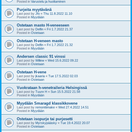
Posted in
Varustelu ja huoltaminen
Purjeita myytävänä
Last post by
Jfo
«
Thu 11.8.2022 11.10
Posted in
Myydään
Ostetaan masto H-veneeseen
Last post by
Delfin
«
Fri 1.7.2022 21.37
Posted in
Ostetaan
Ostetaan H-veneen masto
Last post by
Delfin
«
Fri 1.7.2022 21.32
Posted in
Myydään
Andersen classic 91 vinssi
Last post by
Willew
«
Wed 15.6.2022 09.22
Posted in
Ostetaan
Ostetaan H-vene
Last post by
jkaaria
«
Tue 17.5.2022 02.03
Posted in
Ostetaan
Vuokrataan h-venetraileria Helsingissä
Last post by
Tuure H
«
Sun 15.5.2022 21.58
Posted in
Myydään
Myydään Smaragd klassikkovene
Last post by
remonttimake
«
Wed 27.4.2022 14.51
Posted in
Myydään
Ostetaan isopurje tai purjesetti
Last post by
Myrskypääsky
«
Tue 19.4.2022 20.07
Posted in
Ostetaan