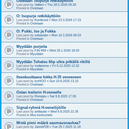
Ostetaan: Isopurje retkikäyttöön
Last post by
Valtteri
«
Thu 28.5.2026 09.28
Posted in
Ostetaan
O: Isopurje retkikäyttöön
Last post by
Kostikosti
«
Mon 23.3.2026 17.23
Posted in
Ostetaan
O: Pukki, Iso ja Fokka
Last post by
sebastian
«
Mon 16.3.2026 08.53
Posted in
Ostetaan
Myydään purjeita
Last post by
FIN-959
«
Wed 28.1.2026 18.03
Posted in
Myydään
Myydään Tohatsu 6hp ultra pitkällä rikillä
Last post by
moilanena
«
Fri 5.12.2025 13.32
Posted in
Myydään
Itseskuuttaava fokka H-35 veneeseen
Last post by
isoHOO
«
Sun 10.8.2025 13.10
Posted in
Ostetaan
Ostan trailerin H-veneelle
Last post by
Romppu
«
Sat 9.8.2025 17.09
Posted in
Ostetaan
Signal-ryhmä H-veneilijöille
Last post by
anttiautio
«
Wed 6.8.2025 22.35
Posted in
Muu keskustelu
Mistä pieni määrä saumausnauhaa?
Last post by
JanneP28
«
Tue 29.7.2025 11.18