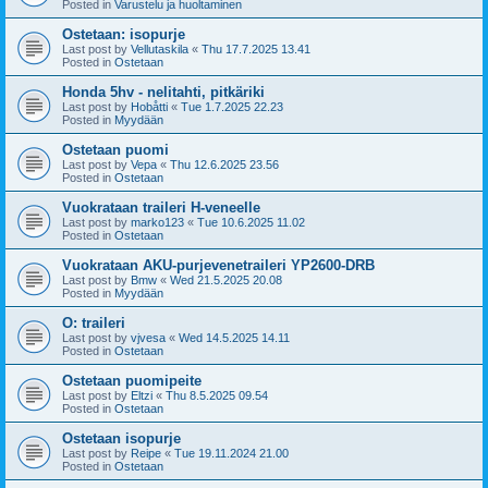
Posted in
Varustelu ja huoltaminen
Ostetaan: isopurje
Last post by
Vellutaskila
«
Thu 17.7.2025 13.41
Posted in
Ostetaan
Honda 5hv - nelitahti, pitkäriki
Last post by
Hobåtti
«
Tue 1.7.2025 22.23
Posted in
Myydään
Ostetaan puomi
Last post by
Vepa
«
Thu 12.6.2025 23.56
Posted in
Ostetaan
Vuokrataan traileri H-veneelle
Last post by
marko123
«
Tue 10.6.2025 11.02
Posted in
Ostetaan
Vuokrataan AKU-purjevenetraileri YP2600-DRB
Last post by
Bmw
«
Wed 21.5.2025 20.08
Posted in
Myydään
O: traileri
Last post by
vjvesa
«
Wed 14.5.2025 14.11
Posted in
Ostetaan
Ostetaan puomipeite
Last post by
Eltzi
«
Thu 8.5.2025 09.54
Posted in
Ostetaan
Ostetaan isopurje
Last post by
Reipe
«
Tue 19.11.2024 21.00
Posted in
Ostetaan