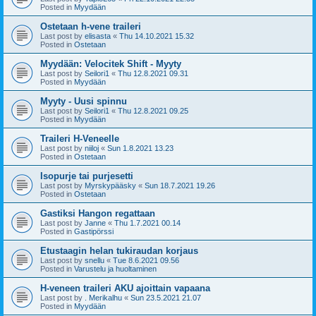
Posted in
Myydään
Ostetaan h-vene traileri
Last post by
elisasta
«
Thu 14.10.2021 15.32
Posted in
Ostetaan
Myydään: Velocitek Shift - Myyty
Last post by
Seilori1
«
Thu 12.8.2021 09.31
Posted in
Myydään
Myyty - Uusi spinnu
Last post by
Seilori1
«
Thu 12.8.2021 09.25
Posted in
Myydään
Traileri H-Veneelle
Last post by
niiloj
«
Sun 1.8.2021 13.23
Posted in
Ostetaan
Isopurje tai purjesetti
Last post by
Myrskypääsky
«
Sun 18.7.2021 19.26
Posted in
Ostetaan
Gastiksi Hangon regattaan
Last post by
Janne
«
Thu 1.7.2021 00.14
Posted in
Gastipörssi
Etustaagin helan tukiraudan korjaus
Last post by
snellu
«
Tue 8.6.2021 09.56
Posted in
Varustelu ja huoltaminen
H-veneen traileri AKU ajoittain vapaana
Last post by
. Merikalhu
«
Sun 23.5.2021 21.07
Posted in
Myydään