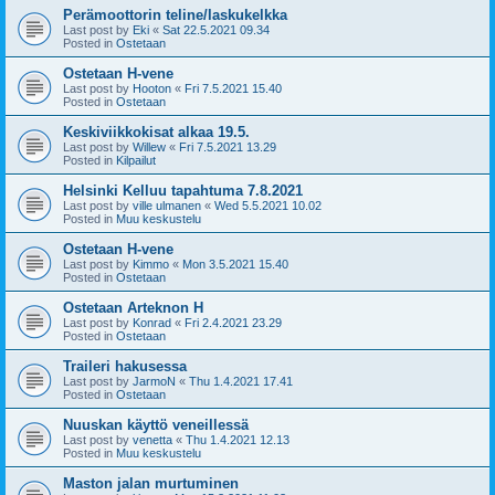
Perämoottorin teline/laskukelkka
Last post by
Eki
«
Sat 22.5.2021 09.34
Posted in
Ostetaan
Ostetaan H-vene
Last post by
Hooton
«
Fri 7.5.2021 15.40
Posted in
Ostetaan
Keskiviikkokisat alkaa 19.5.
Last post by
Willew
«
Fri 7.5.2021 13.29
Posted in
Kilpailut
Helsinki Kelluu tapahtuma 7.8.2021
Last post by
ville ulmanen
«
Wed 5.5.2021 10.02
Posted in
Muu keskustelu
Ostetaan H-vene
Last post by
Kimmo
«
Mon 3.5.2021 15.40
Posted in
Ostetaan
Ostetaan Arteknon H
Last post by
Konrad
«
Fri 2.4.2021 23.29
Posted in
Ostetaan
Traileri hakusessa
Last post by
JarmoN
«
Thu 1.4.2021 17.41
Posted in
Ostetaan
Nuuskan käyttö veneillessä
Last post by
venetta
«
Thu 1.4.2021 12.13
Posted in
Muu keskustelu
Maston jalan murtuminen