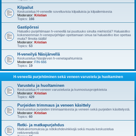
Kilpailut
Keskustelua H-veneelle soveltuvista kilpailuista ja kilpailemisesta
Moderator:
Kristian
Topics:
166
Gastipörssi
Haluatko purjehtimaan h-veneellä tai puuttuuko sinulta miehistöä? Haluaisitko
kokeneemman h-venepurjehtijan opettamaan sinua tai haluaisitko itse opettaa
muita? Ilmoita täällä!
Moderator:
Kristian
Topics:
53
H-veneilyä Näsijärvellä
Keskustelua Näsijärven h-venetapahtumista
Moderator:
FIN-666
Topics:
19
H-veneellä purjehtiminen sekä veneen varustelu ja huoltaminen
Varustelu ja huoltaminen
Keskustelua H-veneen varustelusta ja kunnostusprojekteista
Moderator:
Kristian
Topics:
429
Purjeiden trimmaus ja veneen käsittely
Keskustelua purjeiden trimmaamisesta ja veneen sekä purjeiden käsittelystä.
Moderator:
Kristian
Topics:
60
Retki- ja matkapurjehdus
Matkakertomuksia ja retkikohdevinkkejä sekä muuta keskustelua
retkiveneilystä