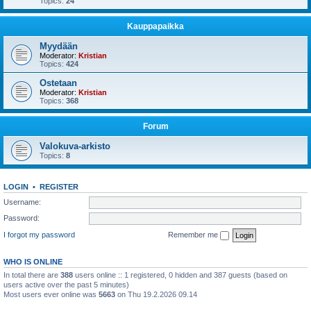
Topics:
24
Kauppapaikka
Myydään
Moderator:
Kristian
Topics:
424
Ostetaan
Moderator:
Kristian
Topics:
368
Forum
Valokuva-arkisto
Topics:
8
LOGIN
•
REGISTER
Username:
Password:
I forgot my password
Remember me
WHO IS ONLINE
In total there are
388
users online :: 1 registered, 0 hidden and 387 guests (based on
users active over the past 5 minutes)
Most users ever online was
5663
on Thu 19.2.2026 09.14