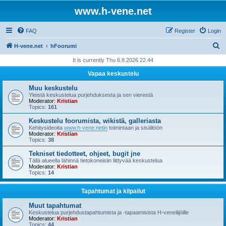
www.h-vene.net
FAQ
Register
Login
S
H-vene.net
hFoorumi
e
It is currently Thu 6.8.2026 22.44
a
Vapaa keskustelu
r
Muu keskustelu
c
Yleistä keskustelua purjehduksesta ja sen vierestä
Moderator:
Kristian
h
Topics:
161
Keskustelu foorumista, wikistä, galleriasta
Kehitysideoita
www.h-vene.netin
toimintaan ja sisältöön
Moderator:
Kristian
Topics:
38
Tekniset tiedotteet, ohjeet, bugit jne
Tällä alueella lähinnä tietokoneisiin liittyvää keskustelua
Moderator:
Kristian
Topics:
14
Tapahtumat ja kilpailut
Muut tapahtumat
Keskustelua purjehdustapahtumista ja -tapaamisista H-veneilijöille
Moderator:
Kristian
Topics:
44