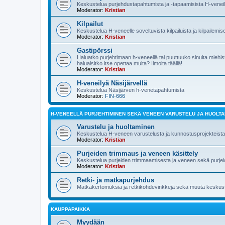
Keskustelua purjehdustapahtumista ja -tapaamisista H-veneilij
Moderator:
Kristian
Kilpailut
Keskustelua H-veneelle soveltuvista kilpailuista ja kilpailemis
Moderator:
Kristian
Gastipörssi
Haluatko purjehtimaan h-veneellä tai puuttuuko sinulta mieh
haluaisitko itse opettaa muita? Ilmoita täällä!
Moderator:
Kristian
H-veneilyä Näsijärvellä
Keskustelua Näsijärven h-venetapahtumista
Moderator:
FIN-666
H-VENEELLÄ PURJEHTIMINEN SEKÄ VENEEN VARUSTELU JA HUOLT
Varustelu ja huoltaminen
Keskustelua H-veneen varustelusta ja kunnostusprojekteista
Moderator:
Kristian
Purjeiden trimmaus ja veneen käsittely
Keskustelua purjeiden trimmaamisesta ja veneen sekä purjeid
Moderator:
Kristian
Retki- ja matkapurjehdus
Matkakertomuksia ja retkikohdevinkkejä sekä muuta keskuste
KAUPPAPAIKKA
Myydään