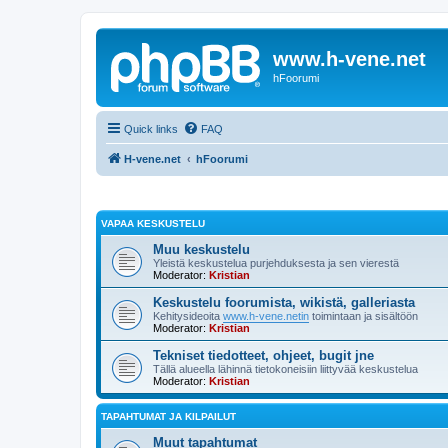
www.h-vene.net
hFoorumi
Quick links
FAQ
H-vene.net
hFoorumi
VAPAA KESKUSTELU
Muu keskustelu
Yleistä keskustelua purjehduksesta ja sen vierestä
Moderator:
Kristian
Keskustelu foorumista, wikistä, galleriasta
Kehitysideoita
www.h-vene.netin
toimintaan ja sisältöön
Moderator:
Kristian
Tekniset tiedotteet, ohjeet, bugit jne
Tällä alueella lähinnä tietokoneisiin liittyvää keskustelua
Moderator:
Kristian
TAPAHTUMAT JA KILPAILUT
Muut tapahtumat