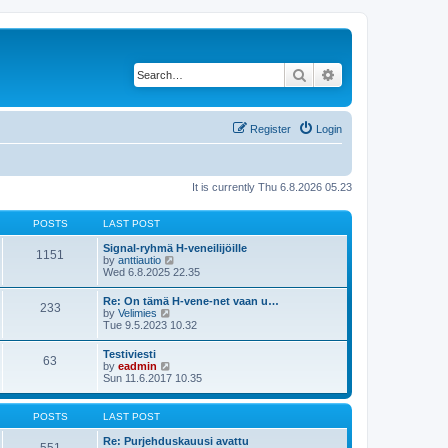
Search
Advanced search
Register
Login
It is currently Thu 6.8.2026 05.23
POSTS
LAST POST
Signal-ryhmä H-veneilijöille
1151
V
by
anttiautio
i
Wed 6.8.2025 22.35
e
w
Re: On tämä H-vene-net vaan u…
233
t
V
by
Velimies
h
i
Tue 9.5.2023 10.32
e
e
l
w
Testiviesti
a
63
t
V
by
eadmin
t
h
i
Sun 11.6.2017 10.35
e
e
e
s
l
w
t
a
t
p
POSTS
LAST POST
t
h
o
e
e
s
Re: Purjehduskauusi avattu
s