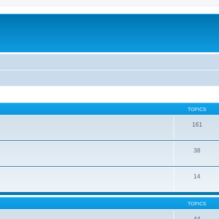
TOPICS
161
38
14
TOPICS