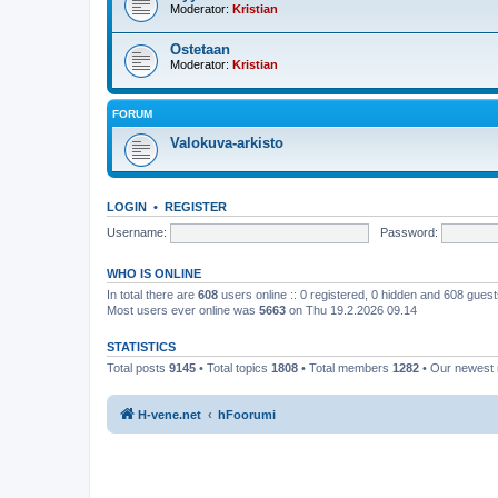
Moderator:
Kristian
Ostetaan
Moderator:
Kristian
FORUM
Valokuva-arkisto
LOGIN
•
REGISTER
Username:
Password:
WHO IS ONLINE
In total there are
608
users online :: 0 registered, 0 hidden and 608 gues
Most users ever online was
5663
on Thu 19.2.2026 09.14
STATISTICS
Total posts
9145
• Total topics
1808
• Total members
1282
• Our newes
H-vene.net
hFoorumi