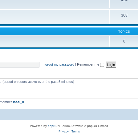
424
368
TOPICS
8
I forgot my password
|
Remember me
ts (based on users active over the past 5 minutes)
t member
lassi_k
Powered by
phpBB
® Forum Software © phpBB Limited
Privacy
|
Terms