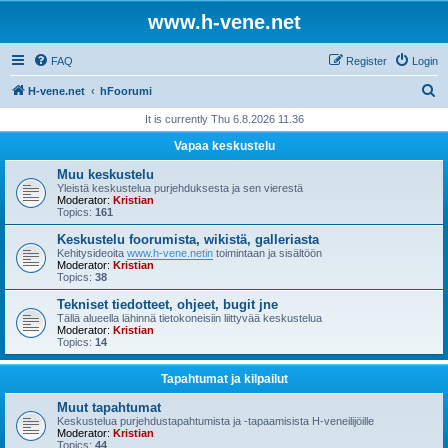
www.h-vene.net
FAQ
Register
Login
S
H-vene.net
hFoorumi
e
It is currently Thu 6.8.2026 11.36
a
Vapaa keskustelu
r
Muu keskustelu
c
Yleistä keskustelua purjehduksesta ja sen vierestä
Moderator:
Kristian
h
Topics:
161
Keskustelu foorumista, wikistä, galleriasta
Kehitysideoita
www.h-vene.netin
toimintaan ja sisältöön
Moderator:
Kristian
Topics:
38
Tekniset tiedotteet, ohjeet, bugit jne
Tällä alueella lähinnä tietokoneisiin liittyvää keskustelua
Moderator:
Kristian
Topics:
14
Tapahtumat ja kilpailut
Muut tapahtumat
Keskustelua purjehdustapahtumista ja -tapaamisista H-veneilijöille
Moderator:
Kristian
Topics:
44