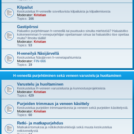
Kilpailut
Keskustelua H-veneelle soveltuvista kilpailuista ja kilpailemisesta
Moderator:
Kristian
Topics:
166
Gastipörssi
Haluatko purjehtimaan h-veneellä tai puuttuuko sinulta miehistöä? Haluaisitko
kokeneemman h-venepurjehtijan opettamaan sinua tai haluaisitko itse opettaa
muita? Ilmoita täällä!
Moderator:
Kristian
Topics:
53
H-veneilyä Näsijärvellä
Keskustelua Näsijärven h-venetapahtumista
Moderator:
FIN-666
Topics:
19
H-veneellä purjehtiminen sekä veneen varustelu ja huoltaminen
Varustelu ja huoltaminen
Keskustelua H-veneen varustelusta ja kunnostusprojekteista
Moderator:
Kristian
Topics:
429
Purjeiden trimmaus ja veneen käsittely
Keskustelua purjeiden trimmaamisesta ja veneen sekä purjeiden käsittelystä.
Moderator:
Kristian
Topics:
60
Retki- ja matkapurjehdus
Matkakertomuksia ja retkikohdevinkkejä sekä muuta keskustelua
retkiveneilystä