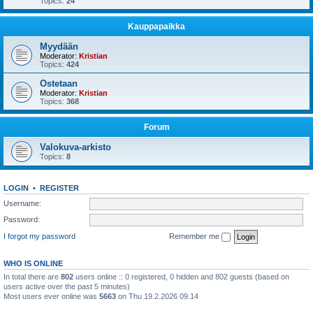
Topics:
24
Kauppapaikka
Myydään
Moderator:
Kristian
Topics:
424
Ostetaan
Moderator:
Kristian
Topics:
368
Forum
Valokuva-arkisto
Topics:
8
LOGIN
•
REGISTER
Username:
Password:
I forgot my password
Remember me
WHO IS ONLINE
In total there are
802
users online :: 0 registered, 0 hidden and 802 guests (based on
users active over the past 5 minutes)
Most users ever online was
5663
on Thu 19.2.2026 09.14