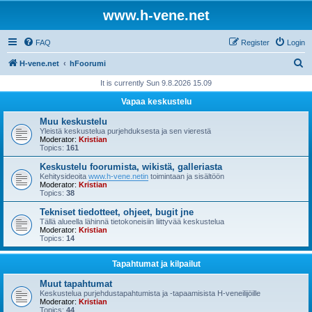
www.h-vene.net
FAQ
Register
Login
S
H-vene.net
hFoorumi
e
It is currently Sun 9.8.2026 15.09
a
Vapaa keskustelu
r
Muu keskustelu
c
Yleistä keskustelua purjehduksesta ja sen vierestä
Moderator:
Kristian
h
Topics:
161
Keskustelu foorumista, wikistä, galleriasta
Kehitysideoita
www.h-vene.netin
toimintaan ja sisältöön
Moderator:
Kristian
Topics:
38
Tekniset tiedotteet, ohjeet, bugit jne
Tällä alueella lähinnä tietokoneisiin liittyvää keskustelua
Moderator:
Kristian
Topics:
14
Tapahtumat ja kilpailut
Muut tapahtumat
Keskustelua purjehdustapahtumista ja -tapaamisista H-veneilijöille
Moderator:
Kristian
Topics:
44