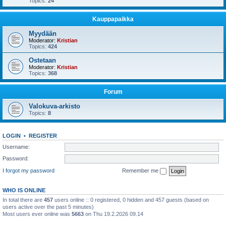
Topics:
24
Kauppapaikka
Myydään
Moderator:
Kristian
Topics:
424
Ostetaan
Moderator:
Kristian
Topics:
368
Forum
Valokuva-arkisto
Topics:
8
LOGIN
•
REGISTER
Username:
Password:
I forgot my password
Remember me
WHO IS ONLINE
In total there are
457
users online :: 0 registered, 0 hidden and 457 guests (based on
users active over the past 5 minutes)
Most users ever online was
5663
on Thu 19.2.2026 09.14