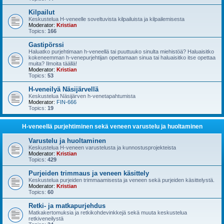
Kilpailut
Keskustelua H-veneelle soveltuvista kilpailuista ja kilpailemisesta
Moderator:
Kristian
Topics:
166
Gastipörssi
Haluatko purjehtimaan h-veneellä tai puuttuuko sinulta miehistöä? Haluaisitko
kokeneemman h-venepurjehtijan opettamaan sinua tai haluaisitko itse opettaa
muita? Ilmoita täällä!
Moderator:
Kristian
Topics:
53
H-veneilyä Näsijärvellä
Keskustelua Näsijärven h-venetapahtumista
Moderator:
FIN-666
Topics:
19
H-veneellä purjehtiminen sekä veneen varustelu ja huoltaminen
Varustelu ja huoltaminen
Keskustelua H-veneen varustelusta ja kunnostusprojekteista
Moderator:
Kristian
Topics:
429
Purjeiden trimmaus ja veneen käsittely
Keskustelua purjeiden trimmaamisesta ja veneen sekä purjeiden käsittelystä.
Moderator:
Kristian
Topics:
60
Retki- ja matkapurjehdus
Matkakertomuksia ja retkikohdevinkkejä sekä muuta keskustelua
retkiveneilystä