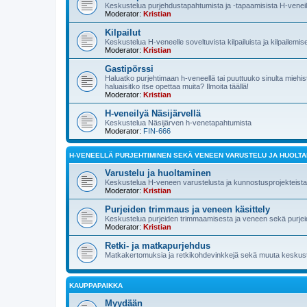
Keskustelua purjehdustapahtumista ja -tapaamisista H-veneilij
Moderator:
Kristian
Kilpailut
Keskustelua H-veneelle soveltuvista kilpailuista ja kilpailemis
Moderator:
Kristian
Gastipörssi
Haluatko purjehtimaan h-veneellä tai puuttuuko sinulta mieh
haluaisitko itse opettaa muita? Ilmoita täällä!
Moderator:
Kristian
H-veneilyä Näsijärvellä
Keskustelua Näsijärven h-venetapahtumista
Moderator:
FIN-666
H-VENEELLÄ PURJEHTIMINEN SEKÄ VENEEN VARUSTELU JA HUOLT
Varustelu ja huoltaminen
Keskustelua H-veneen varustelusta ja kunnostusprojekteista
Moderator:
Kristian
Purjeiden trimmaus ja veneen käsittely
Keskustelua purjeiden trimmaamisesta ja veneen sekä purjeid
Moderator:
Kristian
Retki- ja matkapurjehdus
Matkakertomuksia ja retkikohdevinkkejä sekä muuta keskuste
KAUPPAPAIKKA
Myydään