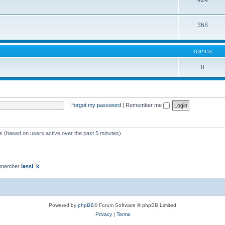
424
368
TOPICS
8
I forgot my password
|
Remember me
ts (based on users active over the past 5 minutes)
t member
lassi_k
Powered by
phpBB
® Forum Software © phpBB Limited
Privacy
|
Terms