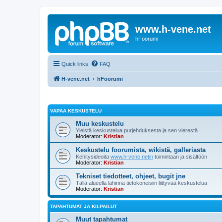
www.h-vene.net
hFoorumi
Quick links
FAQ
H-vene.net
hFoorumi
VAPAA KESKUSTELU
Muu keskustelu
Yleistä keskustelua purjehduksesta ja sen vierestä
Moderator:
Kristian
Keskustelu foorumista, wikistä, galleriasta
Kehitysideoita
www.h-vene.netin
toimintaan ja sisältöön
Moderator:
Kristian
Tekniset tiedotteet, ohjeet, bugit jne
Tällä alueella lähinnä tietokoneisiin liittyvää keskustelua
Moderator:
Kristian
TAPAHTUMAT JA KILPAILUT
Muut tapahtumat