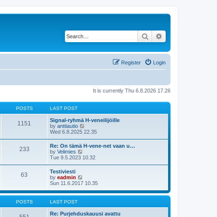
Search
Advanced search
Register
Login
It is currently Thu 6.8.2026 17.26
POSTS
LAST POST
Signal-ryhmä H-veneilijöille
1151
V
by
anttiautio
i
Wed 6.8.2025 22.35
e
w
Re: On tämä H-vene-net vaan u…
233
t
V
by
Velimies
h
i
Tue 9.5.2023 10.32
e
e
l
w
Testiviesti
a
63
t
V
by
eadmin
t
h
i
Sun 11.6.2017 10.35
e
e
e
s
l
w
t
a
t
p
POSTS
LAST POST
t
h
o
e
e
s
Re: Purjehduskauusi avattu
s