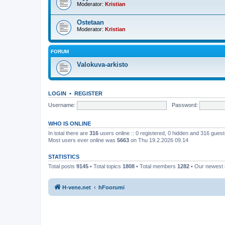
Moderator:
Kristian
Ostetaan
Moderator:
Kristian
FORUM
Valokuva-arkisto
LOGIN
•
REGISTER
Username:
Password:
WHO IS ONLINE
In total there are
316
users online :: 0 registered, 0 hidden and 316 gues
Most users ever online was
5663
on Thu 19.2.2026 09.14
STATISTICS
Total posts
9145
• Total topics
1808
• Total members
1282
• Our newes
H-vene.net
hFoorumi