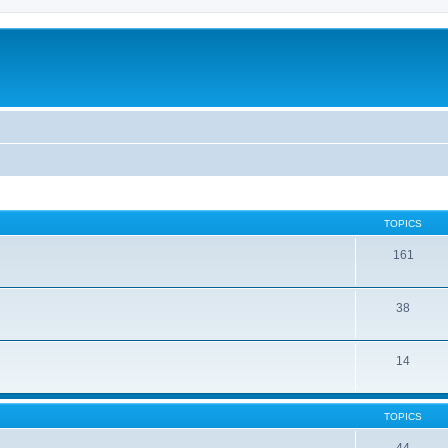
TOPICS
161
38
14
TOPICS