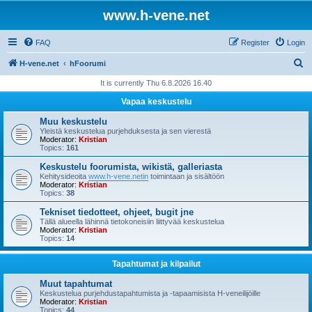
www.h-vene.net
FAQ
Register
Login
S
H-vene.net
hFoorumi
e
It is currently Thu 6.8.2026 16.40
a
Vapaa keskustelu
r
Muu keskustelu
c
Yleistä keskustelua purjehduksesta ja sen vierestä
Moderator:
Kristian
h
Topics:
161
Keskustelu foorumista, wikistä, galleriasta
Kehitysideoita
www.h-vene.netin
toimintaan ja sisältöön
Moderator:
Kristian
Topics:
38
Tekniset tiedotteet, ohjeet, bugit jne
Tällä alueella lähinnä tietokoneisiin liittyvää keskustelua
Moderator:
Kristian
Topics:
14
Tapahtumat ja kilpailut
Muut tapahtumat
Keskustelua purjehdustapahtumista ja -tapaamisista H-veneilijöille
Moderator:
Kristian
Topics:
44