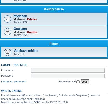
Topics:
24
Kauppapaikka
Myydään
Moderator:
Kristian
Topics:
424
Ostetaan
Moderator:
Kristian
Topics:
368
Forum
Valokuva-arkisto
Topics:
8
LOGIN
•
REGISTER
Username:
Password:
I forgot my password
Remember me
WHO IS ONLINE
In total there are
408
users online :: 2 registered, 0 hidden and 406 guests (based on
users active over the past 5 minutes)
Most users ever online was
5663
on Thu 19.2.2026 09.14