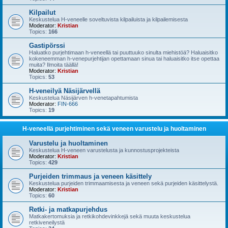
Kilpailut
Keskustelua H-veneelle soveltuvista kilpailuista ja kilpailemisesta
Moderator:
Kristian
Topics:
166
Gastipörssi
Haluatko purjehtimaan h-veneellä tai puuttuuko sinulta miehistöä? Haluaisitko
kokeneemman h-venepurjehtijan opettamaan sinua tai haluaisitko itse opettaa
muita? Ilmoita täällä!
Moderator:
Kristian
Topics:
53
H-veneilyä Näsijärvellä
Keskustelua Näsijärven h-venetapahtumista
Moderator:
FIN-666
Topics:
19
H-veneellä purjehtiminen sekä veneen varustelu ja huoltaminen
Varustelu ja huoltaminen
Keskustelua H-veneen varustelusta ja kunnostusprojekteista
Moderator:
Kristian
Topics:
429
Purjeiden trimmaus ja veneen käsittely
Keskustelua purjeiden trimmaamisesta ja veneen sekä purjeiden käsittelystä.
Moderator:
Kristian
Topics:
60
Retki- ja matkapurjehdus
Matkakertomuksia ja retkikohdevinkkejä sekä muuta keskustelua
retkiveneilystä